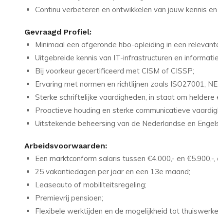
Continu verbeteren en ontwikkelen van jouw kennis en
Gevraagd Profiel:
Minimaal een afgeronde hbo-opleiding in een relevante 
Uitgebreide kennis van IT-infrastructuren en informatie
Bij voorkeur gecertificeerd met CISM of CISSP;
Ervaring met normen en richtlijnen zoals ISO27001, 
Sterke schriftelijke vaardigheden, in staat om heldere
Proactieve houding en sterke communicatieve vaardi
Uitstekende beheersing van de Nederlandse en Engels
Arbeidsvoorwaarden:
Een marktconform salaris tussen €4.000,- en €5.900,-, a
25 vakantiedagen per jaar en een 13e maand;
Leaseauto of mobiliteitsregeling;
Premievrij pensioen;
Flexibele werktijden en de mogelijkheid tot thuiswerke