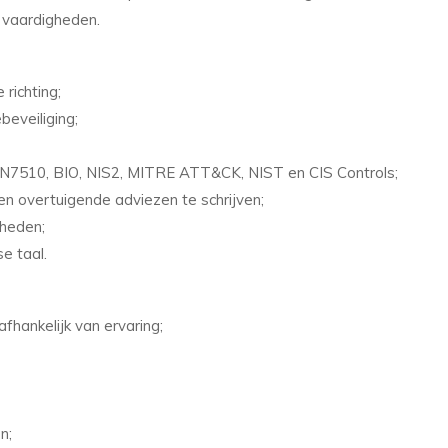
 vaardigheden.
richting;
beveiliging;
NEN7510, BIO, NIS2, MITRE ATT&CK, NIST en CIS Controls;
 en overtuigende adviezen te schrijven;
gheden;
e taal.
fhankelijk van ervaring;
n;