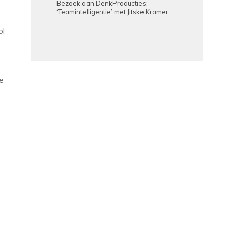
Bezoek aan DenkProducties:
‘Teamintelligentie’ met Jitske Kramer
ol
e