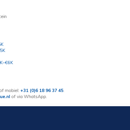
tein
5K
95K
€5K–€6K
of mobiel:
+31 (0)6 18 96 37 45
.
ue.nl
of via WhatsApp.