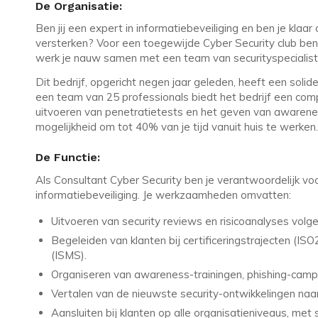
De Organisatie:
Ben jij een expert in informatiebeveiliging en ben je klaa
versterken? Voor een toegewijde Cyber Security club ben 
werk je nauw samen met een team van securityspecialist
Dit bedrijf, opgericht negen jaar geleden, heeft een solid
een team van 25 professionals biedt het bedrijf een comp
uitvoeren van penetratietests en het geven van awarenes
mogelijkheid om tot 40% van je tijd vanuit huis te werken.
De Functie:
Als Consultant Cyber Security ben je verantwoordelijk vo
informatiebeveiliging. Je werkzaamheden omvatten:
Uitvoeren van security reviews en risicoanalyses vo
Begeleiden van klanten bij certificeringstrajecten
(ISMS).
Organiseren van awareness-trainingen, phishing-campa
Vertalen van de nieuwste security-ontwikkelingen naar
Aansluiten bij klanten op alle organisatieniveaus, met 