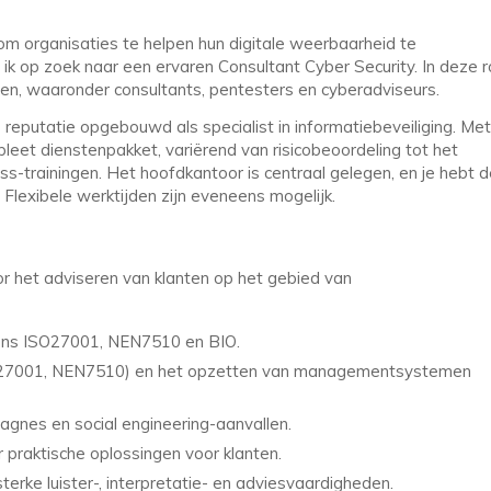
r om organisaties te helpen hun digitale weerbaarheid te
ik op zoek naar een ervaren Consultant Cyber Security. In deze r
en, waaronder consultants, pentesters en cyberadviseurs.
e reputatie opgebouwd als specialist in informatiebeveiliging. Met
leet dienstenpakket, variërend van risicobeoordeling tot het
s-trainingen. Het hoofdkantoor is centraal gelegen, en je hebt d
 Flexibele werktijden zijn eveneens mogelijk.
or het adviseren van klanten op het gebied van
lgens ISO27001, NEN7510 en BIO.
 (ISO27001, NEN7510) en het opzetten van managementsystemen
gnes en social engineering-aanvallen.
 praktische oplossingen voor klanten.
sterke luister-, interpretatie- en adviesvaardigheden.