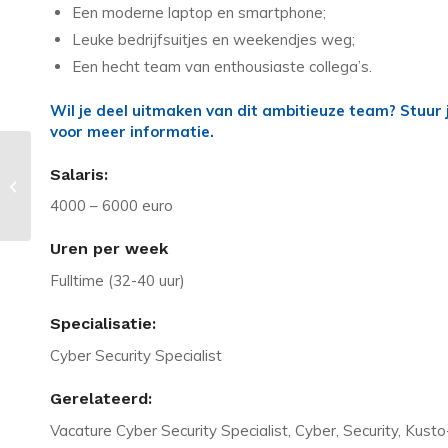
Een moderne laptop en smartphone;
Leuke bedrijfsuitjes en weekendjes weg;
Een hecht team van enthousiaste collega’s.
Wil je deel uitmaken van dit ambitieuze team? Stuur 
voor meer informatie.
Vacature in Wehl: ICT
Salaris:
Servicedesk/Werkplekbeheerder |
4000 – 6000 euro
Microsoft 365
Uren per week
Fulltime (32-40 uur)
Specialisatie:
Cyber Security Specialist
Gerelateerd:
Vacature Cyber Security Specialist, Cyber, Security, Kust