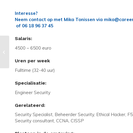
Interesse?
Neem contact op met Mika Tonissen via mika@career
of 06 18 96 37 45
Salaris:
4500 – 6500 euro
Vacature in Utrecht: Cloud Platform
Engineer Oracle Middleware
Uren per week
Fulltime (32-40 uur)
Specialisatie:
Engineer Security
Gerelateerd:
Security Specialist, Beheerder Security, Ethical Hacker, 
Security consultant, CCNA, CISSP