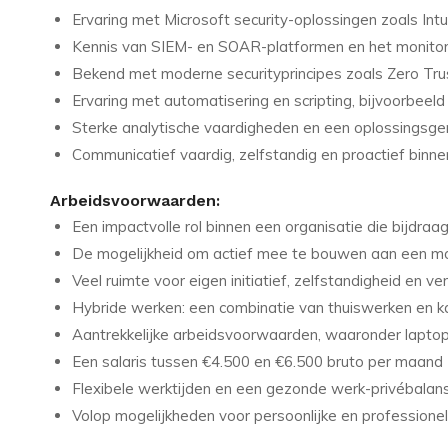
Ervaring met Microsoft security-oplossingen zoals Int
Kennis van SIEM- en SOAR-platformen en het monitor
Bekend met moderne securityprincipes zoals Zero Tru
Ervaring met automatisering en scripting, bijvoorbeel
Sterke analytische vaardigheden en een oplossingsge
Communicatief vaardig, zelfstandig en proactief bin
Arbeidsvoorwaarden:
Een impactvolle rol binnen een organisatie die bijdraa
De mogelijkheid om actief mee te bouwen aan een mo
Veel ruimte voor eigen initiatief, zelfstandigheid en v
Hybride werken: een combinatie van thuiswerken en k
Aantrekkelijke arbeidsvoorwaarden, waaronder laptop
Een salaris tussen €4.500 en €6.500 bruto per maand (o.
Flexibele werktijden en een gezonde werk-privébalan
Volop mogelijkheden voor persoonlijke en professionele