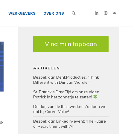
N
WERKGEVERS
OVER ONS
Vind mijn topbaan
ARTIKELEN
Bezoek aan DenkProducties: “Think
Different with Duncan Wardle”
St. Patrick’s Day: Tijd om onze eigen
Patrick in het zonnetje te zetten!
De dag van de thuiswerker: Zo doen we
dat bij CareerValue!
Bezoek aan LinkedIn-event: ‘The Future
68
of Recruitment with AI’