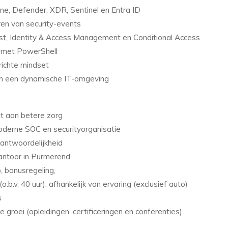
une, Defender, XDR, Sentinel en Entra ID
en van security-events
st, Identity & Access Management en Conditional Access
d met PowerShell
richte mindset
nen een dynamische IT-omgeving
gt aan betere zorg
derne SOC en securityorganisatie
erantwoordelijkheid
antoor in Purmerend
, bonusregeling,
b.v. 40 uur), afhankelijk van ervaring (exclusief auto)
s
 groei (opleidingen, certificeringen en conferenties)