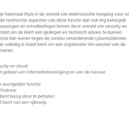
e helemaal thuis in de wereld van elektronische toegang voor on
 de technische aspecten van deze functie dan ook erg belangrijk
assingen en ontwikkelingen binnen deze wereld van security en
n staat om de klant een gedegen en technisch advies te kunnen
t beste kan weren tegen de continu veranderende cyberincidenten.
e volledig in staat bent om een organisatie ten aanzien van de
iseren.
rity en cloud;
bied van informatiebeveiliging en van de nieuwe
oortgelijke functie;
indows;
ent bezig deze te behalen;
ezit van een rijbewijs.