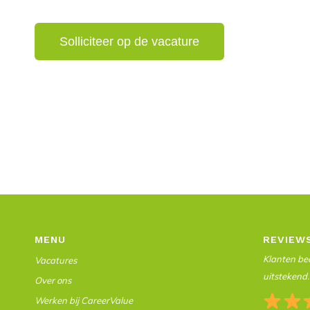
MENU
REVIEW
Klanten beo
Vacatures
uitstekend.
Over ons
Werken bij CareerValue