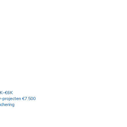
€5K–€6K
y-projecten €7.500
achering