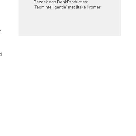
Bezoek aan DenkProducties:
‘Teamintelligentie’ met Jitske Kramer
n
d
n