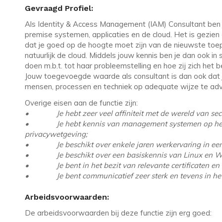
Gevraagd Profiel:
Als Identity & Access Management (IAM) Consultant ben j
premise systemen, applicaties en de cloud. Het is gezien
dat je goed op de hoogte moet zijn van de nieuwste toep
natuurlijk de cloud. Middels jouw kennis ben je dan ook i
doen m.b.t. tot haar probleemstelling en hoe zij zich he
Jouw toegevoegde waarde als consultant is dan ook dat j
mensen, processen en techniek op adequate wijze te adv
Overige eisen aan de functie zijn:
• Je hebt zeer veel affiniteit met de wereld van secu
• Je hebt kennis van management systemen op het ge
privacywetgeving;
• Je beschikt over enkele jaren werkervaring in een s
• Je beschikt over een basiskennis van Linux en W
• Je bent in het bezit van relevante certificaten en b
• Je bent communicatief zeer sterk en tevens in het b
Arbeidsvoorwaarden:
De arbeidsvoorwaarden bij deze functie zijn erg goed: