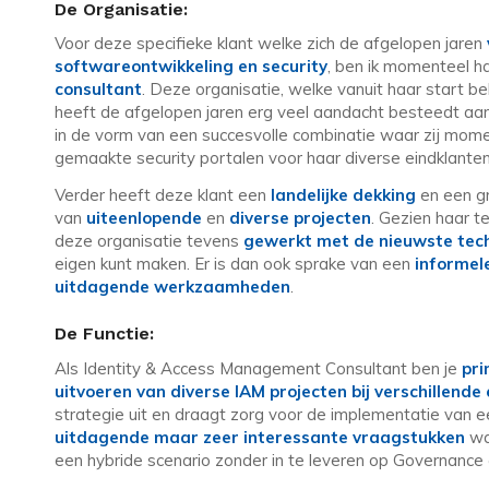
De Organisatie:
Voor deze specifieke klant welke zich de afgelopen jaren
softwareontwikkeling en security
, ben ik momenteel h
consultant
. Deze organisatie, welke vanuit haar start b
heeft de afgelopen jaren erg veel aandacht besteedt aan
in de vorm van een succesvolle combinatie waar zij mome
gemaakte security portalen voor haar diverse eindklante
Verder heeft deze klant een
landelijke dekking
en een gr
van
uiteenlopende
en
diverse
projecten
. Gezien haar t
deze organisatie tevens
gewerkt met de nieuwste tec
eigen kunt maken. Er is dan ook sprake van een
informel
uitdagende werkzaamheden
.
De Functie:
Als Identity & Access Management Consultant ben je
pri
uitvoeren van diverse IAM projecten bij verschillende
strategie uit en draagt zorg voor de implementatie van e
uitdagende maar zeer interessante vraagstukken
waa
een hybride scenario zonder in te leveren op Governance