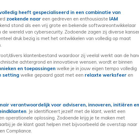
volledig heeft gespecialiseerd in een combinatie van
ard
zoekende naar
een gedreven en enthousiaste
IAM
ekend stond als een vrij grote en bekende softwareontwikkelaar
 de wereld van cybersecurity. Zodoende zagen zij diverse kanse
nteel druk bezig is met het ontwikkelen van volledig op maat
n.
oot/divers klantenbestand waardoor zij veelal werkt aan de han
echnische achtergrond en innovatieve wensen, wordt er binnen
hnieken en toepassingen
welke je in jouw eigen tempo volledig
e setting
welke gepaard gaat met een
relaxte werksfeer
en
mair verantwoordelijk voor adviseren, innoveren, initiëren e
 eindklanten
. Je identificeert jezelf met de klant, werkt een
en operationele oplossing. Zodoende krijg je te maken met
rbij je de klant gaat helpen met bijvoorbeeld de overstap naar
 en Compliance.