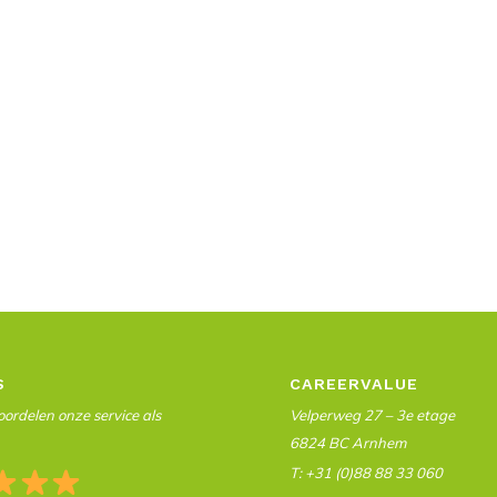
S
CAREERVALUE
ordelen onze service als
Velperweg 27 – 3e etage
6824 BC Arnhem
T: +31 (0)88 88 33 060