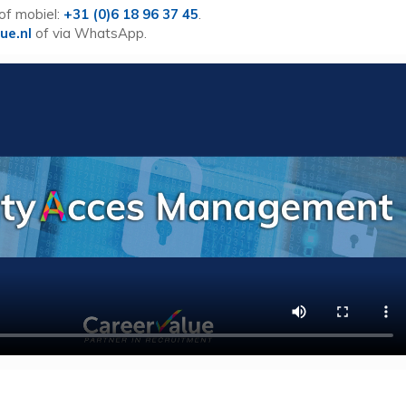
of mobiel:
+31 (0)6 18 96 37 45
.
ue.nl
of via WhatsApp.