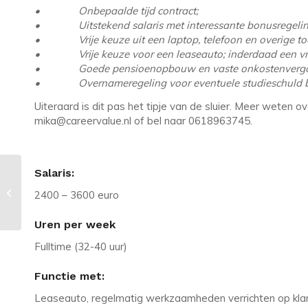
• Onbepaalde tijd contract;
• Uitstekend salaris met interessante bonusregelin
• Vrije keuze uit een laptop, telefoon en overige to
• Vrije keuze voor een leaseauto; inderdaad een vri
• Goede pensioenopbouw en vaste onkostenvergo
• Overnameregeling voor eventuele studieschuld bij
Uiteraard is dit pas het tipje van de sluier. Meer weten 
mika@careervalue.nl of bel naar 0618963745.
Salaris:
Vacature in Veenendaal: Gezocht:
DevOps / Linux engineer voor
2400 – 3600 euro
informele Mar...
Uren per week
Fulltime (32-40 uur)
Functie met:
Leaseauto, regelmatig werkzaamheden verrichten op klant