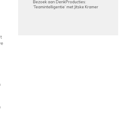
Bezoek aan DenkProducties:
‘Teamintelligentie’ met Jitske Kramer
et
we
n
n