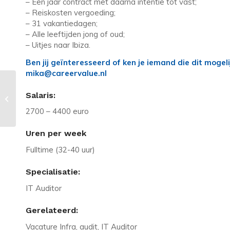
– Een jaar contract met daarna intentie tot vast;
– Reiskosten vergoeding;
– 31 vakantiedagen;
– Alle leeftijden jong of oud;
– Uitjes naar Ibiza.
Ben jij geïnteresseerd of ken je iemand die dit moge
mika@careervalue.nl
Vacature in Houten: Manager IT
Salaris:
Audit omgeving Houten
2700 – 4400 euro
Uren per week
Fulltime (32-40 uur)
Specialisatie:
IT Auditor
Gerelateerd:
Vacature Infra, audit, IT Auditor