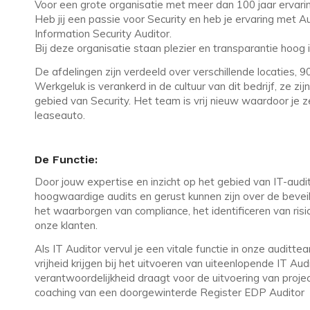
Voor een grote organisatie met meer dan 100 jaar ervarin
Heb jij een passie voor Security en heb je ervaring met Au
Information Security Auditor.
Bij deze organisatie staan plezier en transparantie hoog 
De afdelingen zijn verdeeld over verschillende locaties, 90 s
Werkgeluk is verankerd in de cultuur van dit bedrijf, ze z
gebied van Security. Het team is vrij nieuw waardoor je ze
leaseauto.
De Functie:
Door jouw expertise en inzicht op het gebied van IT-audi
hoogwaardige audits en gerust kunnen zijn over de bevei
het waarborgen van compliance, het identificeren van ris
onze klanten.
Als IT Auditor vervul je een vitale functie in onze auditt
vrijheid krijgen bij het uitvoeren van uiteenlopende IT Au
verantwoordelijkheid draagt voor de uitvoering van project
coaching van een doorgewinterde Register EDP Auditor