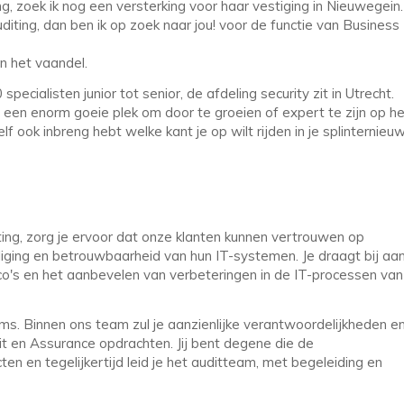
g, zoek ik nog een versterking voor haar vestiging in Nieuwegein.
diting, dan ben ik op zoek naar jou! voor de functie van Business
in het vaandel.
pecialisten junior tot senior, de afdeling security zit in Utrecht.
ijn een enorm goeie plek om door te groeien of expert te zijn op h
lf ook inbreng hebt welke kant je op wilt rijden in je splinternieu
ting, zorg je ervoor dat onze klanten kunnen vertrouwen op
liging en betrouwbaarheid van hun IT-systemen. Je draagt bij aa
ico's en het aanbevelen van verbeteringen in de IT-processen van
eams. Binnen ons team zul je aanzienlijke verantwoordelijkheden e
dit en Assurance opdrachten. Jij bent degene die de
en en tegelijkertijd leid je het auditteam, met begeleiding en