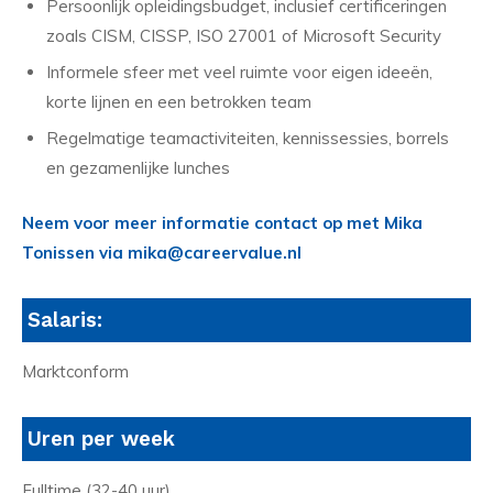
Persoonlijk opleidingsbudget, inclusief certificeringen
zoals CISM, CISSP, ISO 27001 of Microsoft Security
Informele sfeer met veel ruimte voor eigen ideeën,
korte lijnen en een betrokken team
Regelmatige teamactiviteiten, kennissessies, borrels
en gezamenlijke lunches
Neem voor meer informatie contact op met Mika
Tonissen via mika@careervalue.nl
Salaris:
Marktconform
Uren per week
Fulltime (32-40 uur)