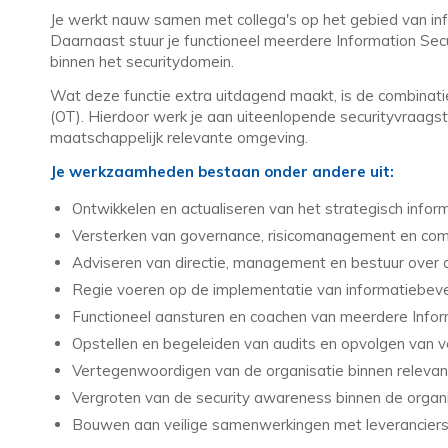
Je werkt nauw samen met collega's op het gebied van infor
Daarnaast stuur je functioneel meerdere Information Secu
binnen het securitydomein.
Wat deze functie extra uitdagend maakt, is de combinati
(OT). Hierdoor werk je aan uiteenlopende securityvraags
maatschappelijk relevante omgeving.
Je werkzaamheden bestaan onder andere uit:
Ontwikkelen en actualiseren van het strategisch inform
Versterken van governance, risicomanagement en com
Adviseren van directie, management en bestuur over di
Regie voeren op de implementatie van informatiebeveil
Functioneel aansturen en coachen van meerdere Informa
Opstellen en begeleiden van audits en opvolgen van 
Vertegenwoordigen van de organisatie binnen releva
Vergroten van de security awareness binnen de organi
Bouwen aan veilige samenwerkingen met leveranciers 