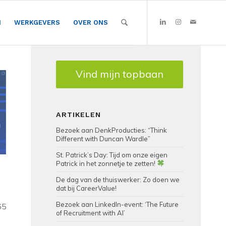
N
WERKGEVERS
OVER ONS
Vind mijn topbaan
ARTIKELEN
Bezoek aan DenkProducties: “Think
Different with Duncan Wardle”
St. Patrick’s Day: Tijd om onze eigen
Patrick in het zonnetje te zetten!
De dag van de thuiswerker: Zo doen we
dat bij CareerValue!
Bezoek aan LinkedIn-event: ‘The Future
65
of Recruitment with AI’