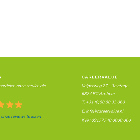
S
CAREERVALUE
ordelen onze service als
Velperweg 27 – 3e etage
6824 BC Arnhem
T: +31 (0)88 88 33 060
E: info@careervalue.nl
m onze reviews te lezen
KVK: 09177740 0000 060