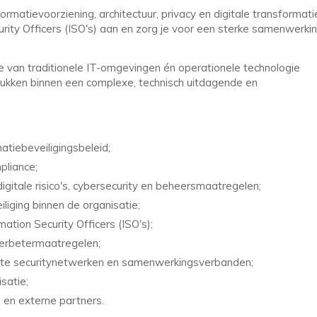
matievoorziening, architectuur, privacy en digitale transformati
rity Officers (ISO's) aan en zorg je voor een sterke samenwerki
e van traditionele IT-omgevingen én operationele technologie
tukken binnen een complexe, technisch uitdagende en
atiebeveiligingsbeleid;
pliance;
gitale risico's, cybersecurity en beheersmaatregelen;
iging binnen de organisatie;
tion Security Officers (ISO's);
verbetermaatregelen;
nte securitynetwerken en samenwerkingsverbanden;
satie;
en externe partners.