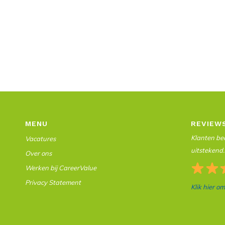
MENU
REVIEW
Klanten beo
Vacatures
uitstekend.
Over ons
Werken bij CareerValue
Privacy Statement
Klik hier o