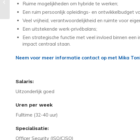
Ruime mogelijkheden om hybride te werken;
Controller – €5.500 + 13de maand
Een ruim persoonlijk opleidings- en ontwikkelbudget 
Veel vrijheid, verantwoordelijkheid en ruimte voor eigen 
Een uitstekende werk-privébalans;
Een strategische functie met veel invloed binnen een
impact centraal staan.
Neem voor meer informatie contact op met Mika Ton
Salaris:
Uitzonderlijk goed
Uren per week
Fulltime (32-40 uur)
Specialisatie:
Officer Security (ISO/CISO)