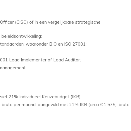
 Officer (CISO) of in een vergelijkbare strategische
beleidsontwikkeling;
ystandaarden, waaronder BIO en ISO 27001;
27001 Lead Implementer of Lead Auditor;
n management;
lusief 21% Individueel Keuzebudget (IKB);
,- bruto per maand, aangevuld met 21% IKB (circa € 1.575,- bruto