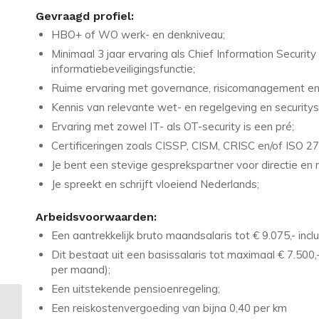
Gevraagd profiel:
HBO+ of WO werk- en denkniveau;
Minimaal 3 jaar ervaring als Chief Information Security
informatiebeveiligingsfunctie;
Ruime ervaring met governance, risicomanagement en 
Kennis van relevante wet- en regelgeving en securit
Ervaring met zowel IT- als OT-security is een pré;
Certificeringen zoals CISSP, CISM, CRISC en/of ISO 
Je bent een stevige gesprekspartner voor directie e
Je spreekt en schrijft vloeiend Nederlands;
Arbeidsvoorwaarden:
Een aantrekkelijk bruto maandsalaris tot € 9.075,- inc
Dit bestaat uit een basissalaris tot maximaal € 7.500
per maand);
Een uitstekende pensioenregeling;
Een reiskostenvergoeding van bijna 0,40 per km
Vacature in Purmerend: Assistent