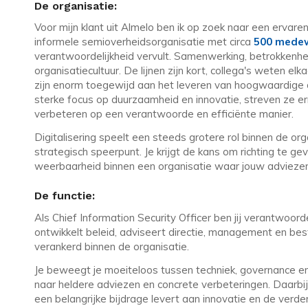
De organisatie:
Voor mijn klant uit Almelo ben ik op zoek naar een ervare
informele semioverheidsorganisatie met circa
500 mede
verantwoordelijkheid vervult. Samenwerking, betrokkenhe
organisatiecultuur. De lijnen zijn kort, collega's weten elka
zijn enorm toegewijd aan het leveren van hoogwaardige d
sterke focus op duurzaamheid en innovatie, streven ze er
verbeteren op een verantwoorde en efficiënte manier.
Digitalisering speelt een steeds grotere rol binnen de org
strategisch speerpunt. Je krijgt de kans om richting te ge
weerbaarheid binnen een organisatie waar jouw advieze
De functie:
Als Chief Information Security Officer ben jij verantwoorde
ontwikkelt beleid, adviseert directie, management en bes
verankerd binnen de organisatie.
Je beweegt je moeiteloos tussen techniek, governance e
naar heldere adviezen en concrete verbeteringen. Daarbij zo
een belangrijke bijdrage levert aan innovatie en de verde