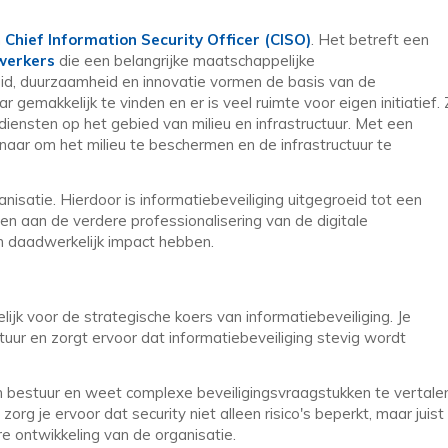
n
Chief Information Security Officer (CISO)
. Het betreft een
werkers
die een belangrijke maatschappelijke
id, duurzaamheid en innovatie vormen de basis van de
ar gemakkelijk te vinden en er is veel ruimte voor eigen initiatief. Z
iensten op het gebied van milieu en infrastructuur. Met een
naar om het milieu te beschermen en de infrastructuur te
anisatie. Hierdoor is informatiebeveiliging uitgegroeid tot een
ven aan de verdere professionalisering van de digitale
n daadwerkelijk impact hebben.
lijk voor de strategische koers van informatiebeveiliging. Je
tuur en zorgt ervoor dat informatiebeveiliging stevig wordt
n bestuur en weet complexe beveiligingsvraagstukken te vertale
rg je ervoor dat security niet alleen risico's beperkt, maar juist
re ontwikkeling van de organisatie.