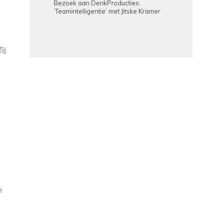
Bezoek aan DenkProducties:
‘Teamintelligentie’ met Jitske Kramer
ij
n