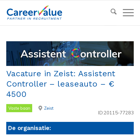
Vacature in Zeist: Assistent
Controller – leaseauto – €
4500
Vaste baan
Zeist
ID:20115-77283
De organisatie: