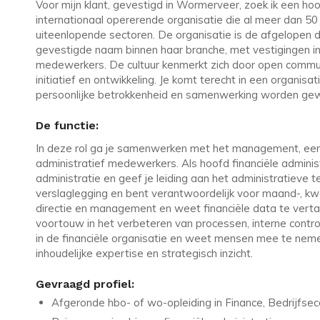
Voor mijn klant, gevestigd in Wormerveer, zoek ik een hoof
internationaal opererende organisatie die al meer dan 50 j
uiteenlopende sectoren. De organisatie is de afgelopen de
gevestigde naam binnen haar branche, met vestigingen i
medewerkers. De cultuur kenmerkt zich door open communi
initiatief en ontwikkeling. Je komt terecht in een organis
persoonlijke betrokkenheid en samenwerking worden ge
De functie:
In deze rol ga je samenwerken met het management, een aa
administratief medewerkers. Als hoofd financiële administ
administratie en geef je leiding aan het administratieve t
verslaglegging en bent verantwoordelijk voor maand-, kwar
directie en management en weet financiële data te verta
voortouw in het verbeteren van processen, interne control
in de financiële organisatie en weet mensen mee te nemen
inhoudelijke expertise en strategisch inzicht.
Gevraagd profiel:
Afgeronde hbo- of wo-opleiding in Finance, Bedrijfse