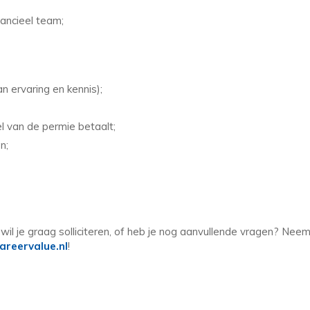
ancieel team;
an ervaring en kennis);
l van de permie betaalt;
n;
 wil je graag solliciteren, of heb je nog aanvullende vragen? Nee
areervalue.nl
!