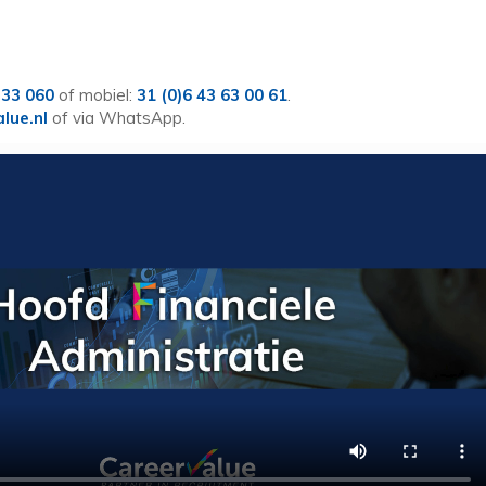
 33 060
of mobiel:
31 (0)6 43 63 00 61
.
alue.nl
of via WhatsApp.