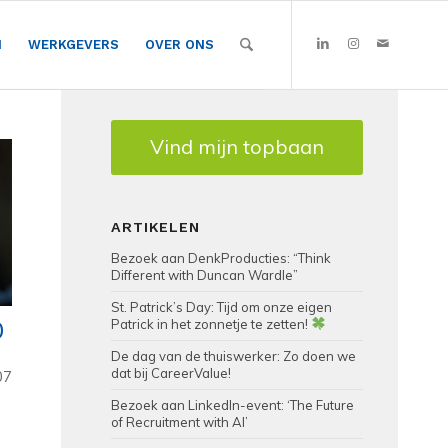
N
WERKGEVERS
OVER ONS
Vind mijn topbaan
ARTIKELEN
Bezoek aan DenkProducties: “Think
Different with Duncan Wardle”
St. Patrick’s Day: Tijd om onze eigen
0
Patrick in het zonnetje te zetten!
De dag van de thuiswerker: Zo doen we
dat bij CareerValue!
07
Bezoek aan LinkedIn-event: ‘The Future
of Recruitment with AI’