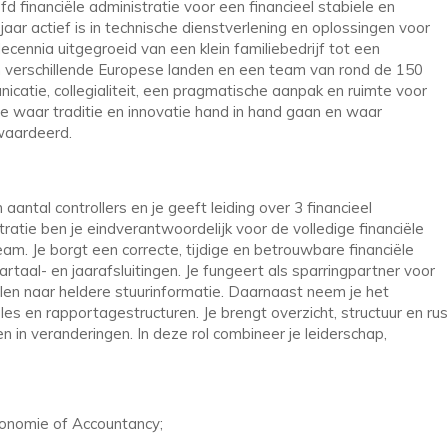
d financiële administratie voor een financieel stabiele en
aar actief is in technische dienstverlening en oplossingen voor
cennia uitgegroeid van een klein familiebedrijf tot een
n verschillende Europese landen en een team van rond de 150
catie, collegialiteit, een pragmatische aanpak en ruimte voor
atie waar traditie en innovatie hand in hand gaan en waar
waardeerd.
ntal controllers en je geeft leiding over 3 financieel
ratie ben je eindverantwoordelijk voor de volledige financiële
eam. Je borgt een correcte, tijdige en betrouwbare financiële
taal- en jaarafsluitingen. Je fungeert als sparringpartner voor
len naar heldere stuurinformatie. Daarnaast neem je het
es en rapportagestructuren. Je brengt overzicht, structuur en rus
 in veranderingen. In deze rol combineer je leiderschap,
conomie of Accountancy;