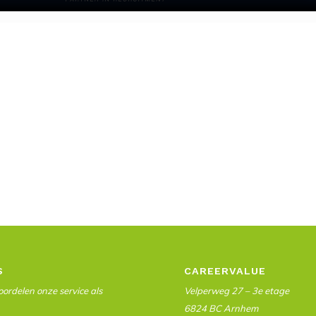
S
CAREERVALUE
ordelen onze service als
Velperweg 27 – 3e etage
6824 BC Arnhem