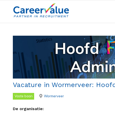
Vacature in Wormerveer: Hoofd
Vaste baan
Wormerveer
De organisatie: