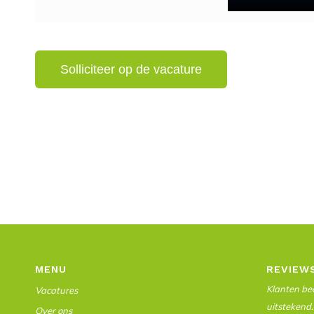
MENU
REVIEW
Klanten beo
Vacatures
uitstekend.
Over ons