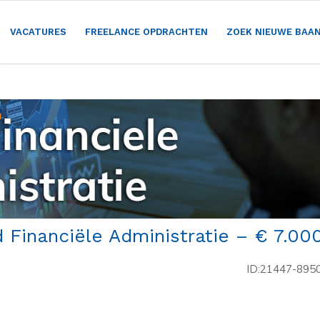
VACATURES
FREELANCE OPDRACHTEN
ZOEK NIEUWE BAA
 Financiële Administratie – € 7.00
ID:21447-895