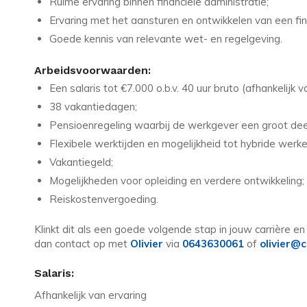
Ruime ervaring binnen financiële administratie;
Ervaring met het aansturen en ontwikkelen van een fin
Goede kennis van relevante wet- en regelgeving.
Arbeidsvoorwaarden:
Een salaris tot €7.000 o.b.v. 40 uur bruto (afhankelijk v
38 vakantiedagen;
Pensioenregeling waarbij de werkgever een groot dee
Flexibele werktijden en mogelijkheid tot hybride werke
Vakantiegeld;
Mogelijkheden voor opleiding en verdere ontwikkeling;
Reiskostenvergoeding.
Klinkt dit als een goede volgende stap in jouw carrière en
dan contact op met
Olivier
via
0643630061
of
olivier@c
Salaris:
Afhankelijk van ervaring