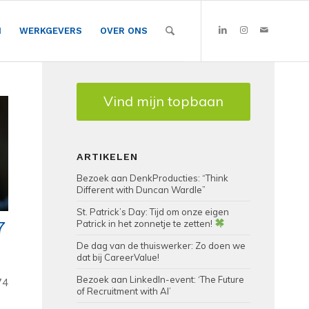
N
WERKGEVERS
OVER ONS
Vind mijn topbaan
ARTIKELEN
Bezoek aan DenkProducties: “Think
Different with Duncan Wardle”
St. Patrick’s Day: Tijd om onze eigen
7
Patrick in het zonnetje te zetten!
De dag van de thuiswerker: Zo doen we
dat bij CareerValue!
Bezoek aan LinkedIn-event: ‘The Future
74
of Recruitment with AI’