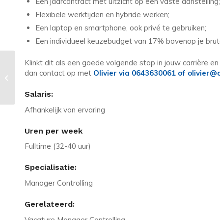
Een jaarcontract met uitzicht op een vaste aanstelling;
Flexibele werktijden en hybride werken;
Een laptop en smartphone, ook privé te gebruiken;
Een individueel keuzebudget van 17% bovenop je bruto
Klinkt dit als een goede volgende stap in jouw carrière en
Vacature in Maassluis: Financial
dan contact op met
Olivier via 0643630061 of olivier@
Controller | tot 78 K p/j | 38
vakantiedag...
Salaris:
Afhankelijk van ervaring
Uren per week
Fulltime (32-40 uur)
Specialisatie:
Manager Controlling
Gerelateerd:
Vacature Manager Controlling