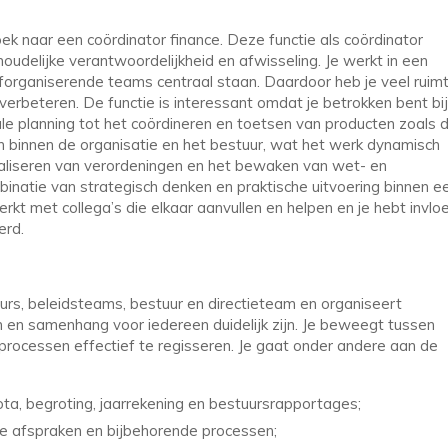
oek naar een coördinator finance. Deze functie als coördinator
houdelijke verantwoordelijkheid en afwisseling. Je werkt in een
elforganiserende teams centraal staan. Daardoor heb je veel ruim
 verbeteren. De functie is interessant omdat je betrokken bent bij
ale planning tot het coördineren en toetsen van producten zoals 
jen binnen de organisatie en het bestuur, wat het werk dynamisch
tualiseren van verordeningen en het bewaken van wet- en
binatie van strategisch denken en praktische uitvoering binnen e
rkt met collega’s die elkaar aanvullen en helpen en je hebt invlo
erd.
urs, beleidsteams, bestuur en directieteam en organiseert
n en samenhang voor iedereen duidelijk zijn. Je beweegt tussen
processen effectief te regisseren. Je gaat onder andere aan de
ota, begroting, jaarrekening en bestuursrapportages;
he afspraken en bijbehorende processen;