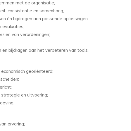
temmen met de organisatie;
eit, consistentie en samenhang;
nsen én bijdragen aan passende oplossingen;
 evaluaties;
rzien van verordeningen;
en bijdragen aan het verbeteren van tools.
of economisch georiënteerd;
 scheiden;
richt;
strategie en uitvoering;
mgeving.
 van ervaring;