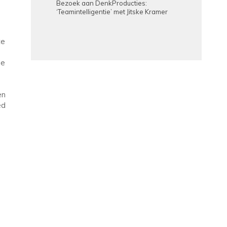
Bezoek aan DenkProducties:
‘Teamintelligentie’ met Jitske Kramer
te
de
en
ed