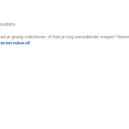
salaris.
 wil je graag solliciteren, of heb je nog aanvullende vragen? Nee
careervalue.nl!