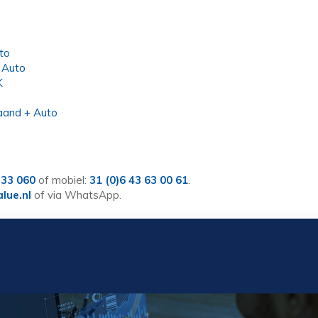
to
 Auto
K
aand + Auto
 33 060
of mobiel:
31 (0)6 43 63 00 61
.
alue.nl
of via WhatsApp.