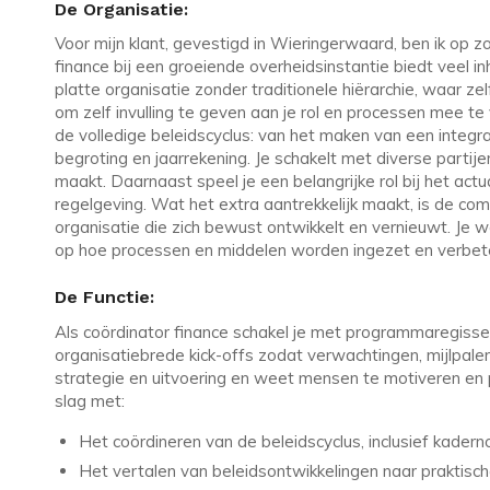
De Organisatie:
Voor mijn klant, gevestigd in Wieringerwaard, ben ik op z
finance bij een groeiende overheidsinstantie biedt veel in
platte organisatie zonder traditionele hiërarchie, waar z
om zelf invulling te geven aan je rol en processen mee te
de volledige beleidscyclus: van het maken van een integr
begroting en jaarrekening. Je schakelt met diverse parti
maakt. Daarnaast speel je een belangrijke rol bij het ac
regelgeving. Wat het extra aantrekkelijk maakt, is de com
organisatie die zich bewust ontwikkelt en vernieuwt. Je we
op hoe processen en middelen worden ingezet en verbet
De Functie:
Als coördinator finance schakel je met programmaregisse
organisatiebrede kick-offs zodat verwachtingen, mijlpale
strategie en uitvoering en weet mensen te motiveren en 
slag met:
Het coördineren van de beleidscyclus, inclusief kadern
Het vertalen van beleidsontwikkelingen naar praktisc