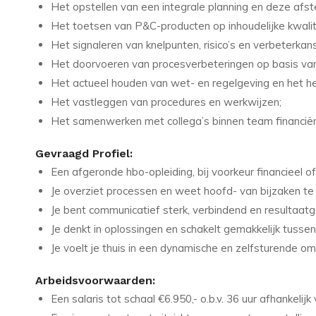
Het opstellen van een integrale planning en deze afs
Het toetsen van P&C-producten op inhoudelijke kwalit
Het signaleren van knelpunten, risico’s en verbeterka
Het doorvoeren van procesverbeteringen op basis van
Het actueel houden van wet- en regelgeving en het he
Het vastleggen van procedures en werkwijzen;
Het samenwerken met collega’s binnen team financiën 
Gevraagd Profiel:
Een afgeronde hbo-opleiding, bij voorkeur financieel 
Je overziet processen en weet hoofd- van bijzaken te
Je bent communicatief sterk, verbindend en resultaatge
Je denkt in oplossingen en schakelt gemakkelijk tussen 
Je voelt je thuis in een dynamische en zelfsturende o
Arbeidsvoorwaarden:
Een salaris tot schaal €6.950,- o.b.v. 36 uur afhankelijk