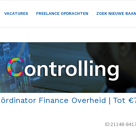
VACATURES
FREELANCE OPDRACHTEN
ZOEK NIEUWE BAA
ördinator Finance Overheid | Tot €
ID:21148-841