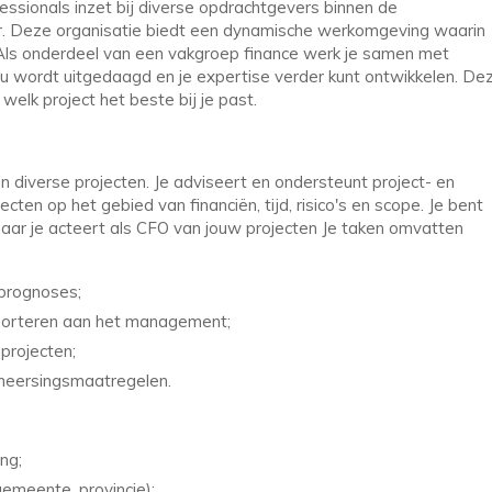
essionals inzet bij diverse opdrachtgevers binnen de
ller. Deze organisatie biedt een dynamische werkomgeving waarin
. Als onderdeel van een vakgroep finance werk je samen met
nu wordt uitgedaagd en je expertise verder kunt ontwikkelen. De
welk project het beste bij je past.
nnen diverse projecten. Je adviseert en ondersteunt project- en
en op het gebied van financiën, tijd, risico's en scope. Je bent
aar je acteert als CFO van jouw projecten Je taken omvatten
 prognoses;
porteren aan het management;
 projecten;
eheersingsmaatregelen.
ng;
gemeente, provincie);