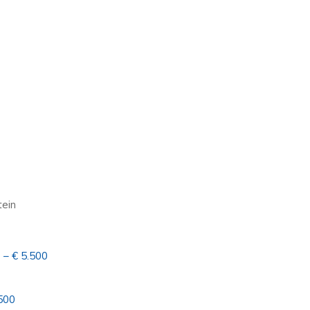
tein
 – € 5.500
.500