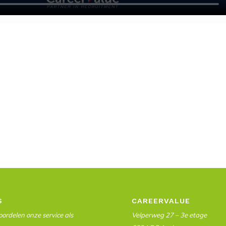
S
CAREERVALUE
ordelen onze service als
Velperweg 27 – 3e etage