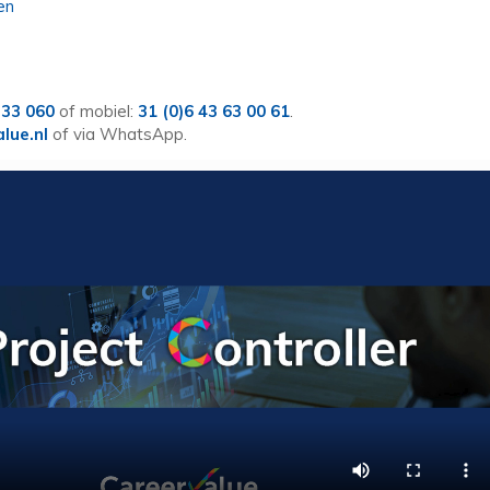
en
 33 060
of mobiel:
31 (0)6 43 63 00 61
.
alue.nl
of via WhatsApp.