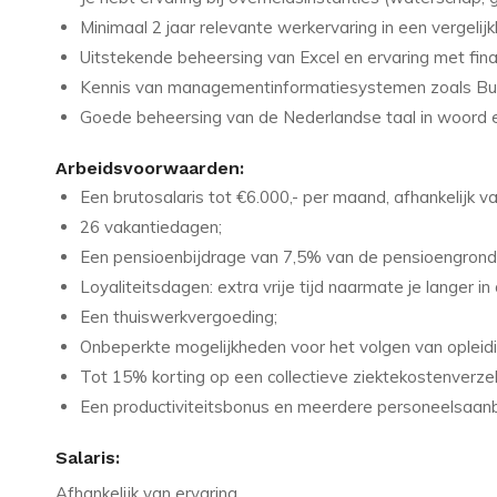
Minimaal 2 jaar relevante werkervaring in een vergelijk
Uitstekende beheersing van Excel en ervaring met fin
Kennis van managementinformatiesystemen zoals Bus
Goede beheersing van de Nederlandse taal in woord e
Arbeidsvoorwaarden:
Een brutosalaris tot €6.000,- per maand, afhankelijk va
26 vakantiedagen;
Een pensioenbijdrage van 7,5% van de pensioengrond
Loyaliteitsdagen: extra vrije tijd naarmate je langer in
Een thuiswerkvergoeding;
Onbeperkte mogelijkheden voor het volgen van opleid
Tot 15% korting op een collectieve ziektekostenverzek
Een productiviteitsbonus en meerdere personeelsaanb
Salaris:
Afhankelijk van ervaring