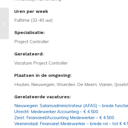
Uren per week
Fulltime (32-40 uur)
Vacature in Vlijmen: Medewerker
Finance – Medior/Senior – € 4...
Specialisatie:
Project Controller
Gerelateerd:
Vacature Project Controller
Plaatsen in de omgeving:
Houten, Nieuwegein, Woerden, De Meern, Vianen, IJssels
Gerelateerde vacatures:
Nieuwegein: Salarisadministrateur (AFAS) – brede functie
Utrecht: Medewerker Accounting – € 4.500
Zeist: Financieel/Accounting Medewerker – € 4.500
Veenendaal: Financieel Medewerker – brede rol – tot € 4