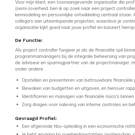
Voor mijn klant, een toonaangevende organisatie die prof
(semi-)overheid, ben ik op zoek naar een project contro
kennisdeling en persoonlijke ontwikkeling centraal staan
collega's aan uiteenlopende projecten, waardoor je conti
organisatie kijkt goed naar jouw profiel en baseert hierop 
De Functie:
Als project controller fungeer je als de financiële spil bi
programmamanagers bij de integrale beheersing van project
de adviseur en sparringpartner van de projectmanager, m
onder andere:
Opstellen en presenteren van betrouwbare financiële
Bewaken van budgetten en uitgaven, en hierover rap
Identificeren en managen van financiële risico's binnen
Zorg dragen voor naleving van interne controles en b
Gevraagd Profiel:
Een afgeronde hbo-opleiding in een economische richti
Je hebt ervaring bij overheidsinstanties (waterschap, 