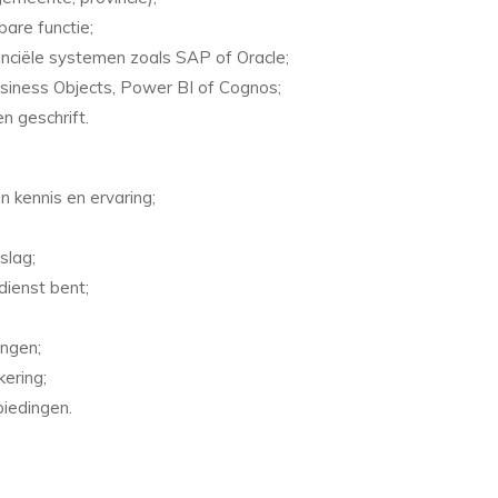
bare functie;
anciële systemen zoals SAP of Oracle;
iness Objects, Power BI of Cognos;
n geschrift.
n kennis en ervaring;
slag;
 dienst bent;
ingen;
ering;
iedingen.