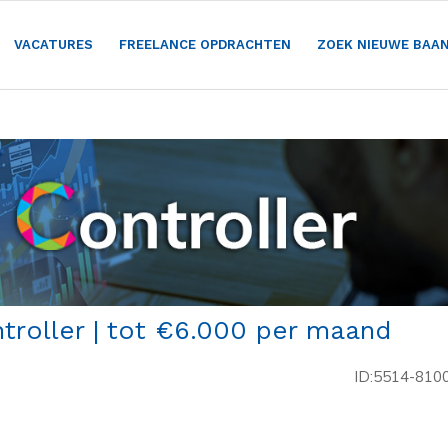
VACATURES
FREELANCE OPDRACHTEN
ZOEK NIEUWE BAA
ntroller | tot €6.000 per maand
ID:5514-810