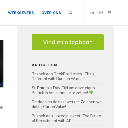
N
WERKGEVERS
OVER ONS
Vind mijn topbaan
ARTIKELEN
Bezoek aan DenkProducties: “Think
Different with Duncan Wardle”
St. Patrick’s Day: Tijd om onze eigen
Patrick in het zonnetje te zetten!
De dag van de thuiswerker: Zo doen we
dat bij CareerValue!
06
Bezoek aan LinkedIn-event: ‘The Future
of Recruitment with AI’