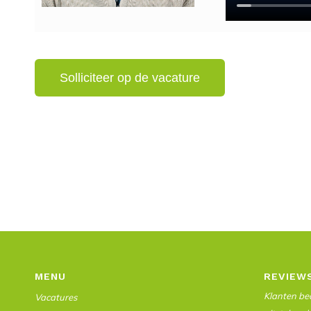
MENU
REVIEW
Klanten beo
Vacatures