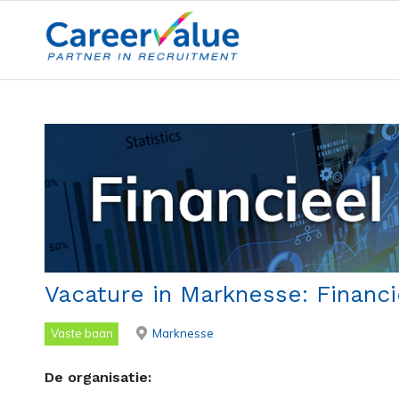
Vacature in Marknesse: Financ
Vaste baan
Marknesse
De organisatie: