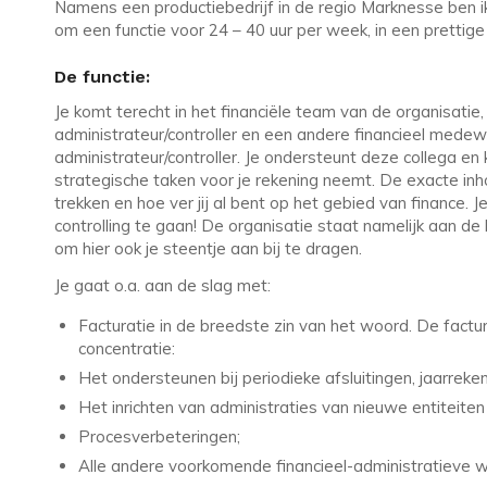
Namens een productiebedrijf in de regio Marknesse ben 
om een functie voor 24 – 40 uur per week, in een prettige 
De functie:
Je komt terecht in het financiële team van de organisatie, 
administrateur/controller en een andere financieel mede
administrateur/controller. Je ondersteunt deze collega en 
strategische taken voor je rekening neemt. De exacte inhou
trekken en hoe ver jij al bent op het gebied van finance. J
controlling te gaan! De organisatie staat namelijk aan de 
om hier ook je steentje aan bij te dragen.
Je gaat o.a. aan de slag met:
Facturatie in de breedste zin van het woord. De factu
concentratie:
Het ondersteunen bij periodieke afsluitingen, jaarreken
Het inrichten van administraties van nieuwe entiteiten 
Procesverbeteringen;
Alle andere voorkomende financieel-administratieve