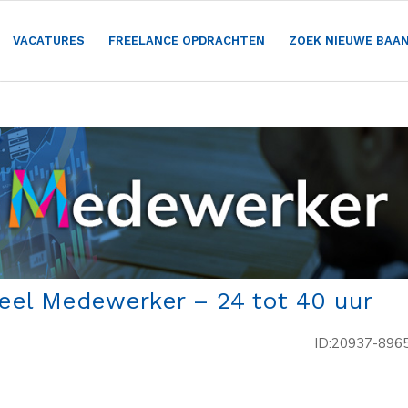
VACATURES
FREELANCE OPDRACHTEN
ZOEK NIEUWE BAA
ieel Medewerker – 24 tot 40 uur
ID:20937-896