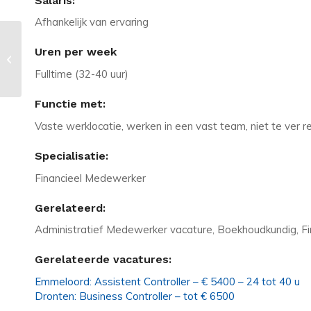
Salaris:
Afhankelijk van ervaring
Vacature in Alphen aan den Rijn:
Uren per week
Junior Financial Controller –
€4.300...
Fulltime (32-40 uur)
Functie met:
Vaste werklocatie, werken in een vast team, niet te ver r
Specialisatie:
Financieel Medewerker
Gerelateerd:
Administratief Medewerker vacature, Boekhoudkundig, Fin
Gerelateerde vacatures:
Emmeloord: Assistent Controller – € 5400 – 24 tot 40 u
Dronten: Business Controller – tot € 6500