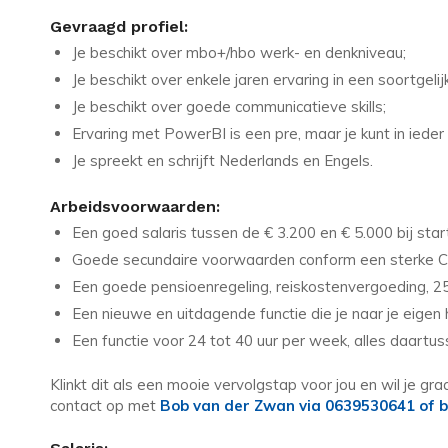
Gevraagd profiel:
Je beschikt over mbo+/hbo werk- en denkniveau;
Je beschikt over enkele jaren ervaring in een soortgelij
Je beschikt over goede communicatieve skills;
Ervaring met PowerBI is een pre, maar je kunt in iede
Je spreekt en schrijft Nederlands en Engels.
Arbeidsvoorwaarden:
Een goed salaris tussen de € 3.200 en € 5.000 bij start
Goede secundaire voorwaarden conform een sterke CA
Een goede pensioenregeling, reiskostenvergoeding, 2
Een nieuwe en uitdagende functie die je naar je eigen
Een functie voor 24 tot 40 uur per week, alles daartu
Klinkt dit als een mooie vervolgstap voor jou en wil je gr
contact op met
Bob van der Zwan via 0639530641 of b