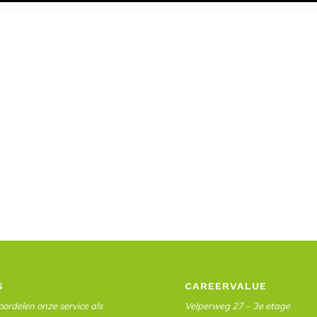
S
CAREERVALUE
ordelen onze service als
Velperweg 27 – 3e etage