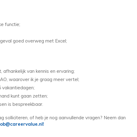
ke functie;
r geval goed overweg met Excel;
, afhankelijk van kennis en ervaring;
O, waarover ik je graag meer vertel;
5 vakantiedagen;
 hand kunt gaan zetten;
ssen is bespreekbaar.
aag solliciteren, of heb je nog aanvullende vragen? Neem dan
ob@careervalue.nl!