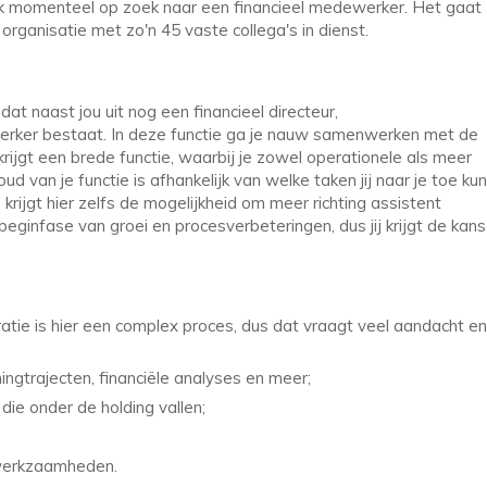
ik momenteel op zoek naar een financieel medewerker. Het gaat
organisatie met zo'n 45 vaste collega's in dienst.
dat naast jou uit nog een financieel directeur,
werker bestaat. In deze functie ga je nauw samenwerken met de
krijgt een brede functie, waarbij je zowel operationele als meer
d van je functie is afhankelijk van welke taken jij naar je toe kun
e krijgt hier zelfs de mogelijkheid om meer richting assistent
beginfase van groei en procesverbeteringen, dus jij krijgt de kans
ratie is hier een complex proces, dus dat vraagt veel aandacht en
ingtrajecten, financiële analyses en meer;
die onder de holding vallen;
 werkzaamheden.