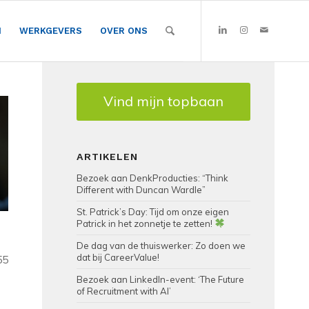
N
WERKGEVERS
OVER ONS
Vind mijn topbaan
ARTIKELEN
Bezoek aan DenkProducties: “Think
Different with Duncan Wardle”
St. Patrick’s Day: Tijd om onze eigen
Patrick in het zonnetje te zetten!
De dag van de thuiswerker: Zo doen we
dat bij CareerValue!
55
Bezoek aan LinkedIn-event: ‘The Future
of Recruitment with AI’