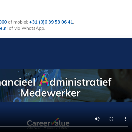
 060
of mobiel:
+31 (0)6 39 53 06 41
.
e.nl
of via WhatsApp.