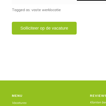
Tagged as: vaste werklocatie
MENU
REVIEW
Klanten beo
Vacatures