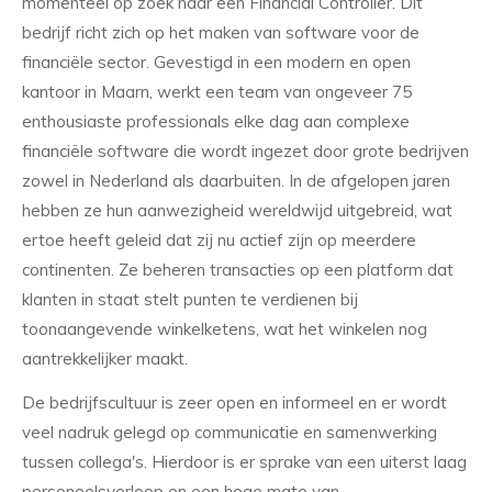
momenteel op zoek naar een Financial Controller. Dit
bedrijf richt zich op het maken van software voor de
financiële sector. Gevestigd in een modern en open
kantoor in Maarn, werkt een team van ongeveer 75
enthousiaste professionals elke dag aan complexe
financiële software die wordt ingezet door grote bedrijven
zowel in Nederland als daarbuiten. In de afgelopen jaren
hebben ze hun aanwezigheid wereldwijd uitgebreid, wat
ertoe heeft geleid dat zij nu actief zijn op meerdere
continenten. Ze beheren transacties op een platform dat
klanten in staat stelt punten te verdienen bij
toonaangevende winkelketens, wat het winkelen nog
aantrekkelijker maakt.
De bedrijfscultuur is zeer open en informeel en er wordt
veel nadruk gelegd op communicatie en samenwerking
tussen collega's. Hierdoor is er sprake van een uiterst laag
personeelsverloop en een hoge mate van