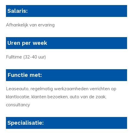
Salaris:
Afhankelijk van ervaring
Uren per week
Fulltime (32-40 uur)
Functie met:
Leaseauto, regelmatig werkzaamheden verrichten op
klantlocatie, klanten bezoeken, auto van de zaak,
consultancy
Specialisatie: