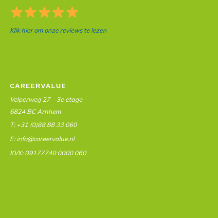
Klik hier om onze reviews te lezen
CAREERVALUE
Velperweg 27 – 3e etage
6824 BC Arnhem
T: +31 (0)88 88 33 060
E: info@careervalue.nl
KVK: 09177740 0000 060