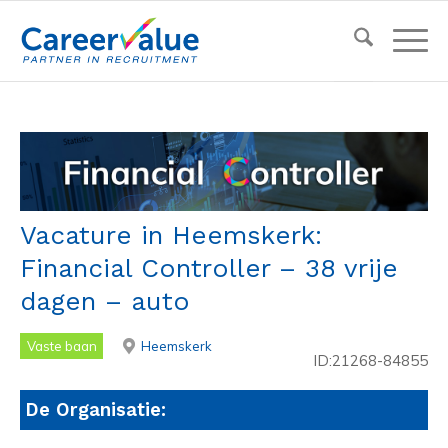
Vacature in Heemskerk:
Financial Controller – 38 vrije
dagen – auto
Vaste baan
Heemskerk
ID:21268-84855
De Organisatie: