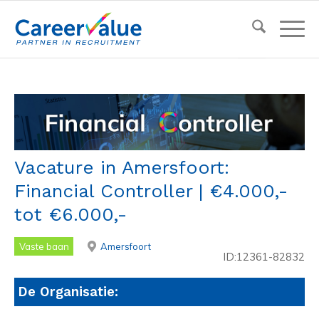
Vacature in Amersfoort:
Financial Controller | €4.000,-
tot €6.000,-
Vaste baan
Amersfoort
ID:12361-82832
De Organisatie: