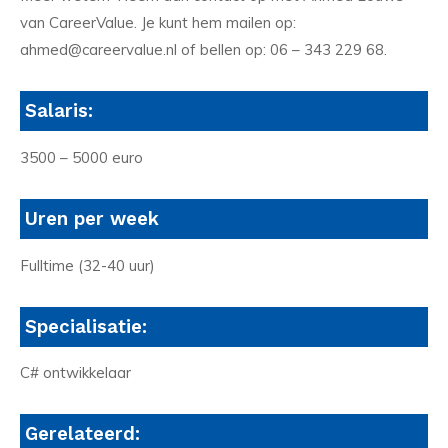
van CareerValue. Je kunt hem mailen op:
ahmed@careervalue.nl of bellen op: 06 – 343 229 68.
Salaris:
3500 – 5000 euro
Uren per week
Fulltime (32-40 uur)
Specialisatie:
C# ontwikkelaar
Gerelateerd: