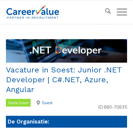
Vacature in Soest: Junior .NET
Developer | C#.NET, Azure,
Angular
Vaste baan
Soest
ID:880-70835
De Organisatie: