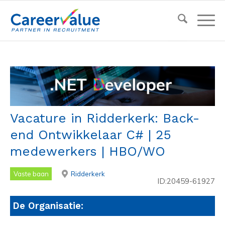
Vacature in Ridderkerk: Back-
end Ontwikkelaar C# | 25
medewerkers | HBO/WO
Vaste baan
Ridderkerk
ID:20459-61927
De Organisatie: