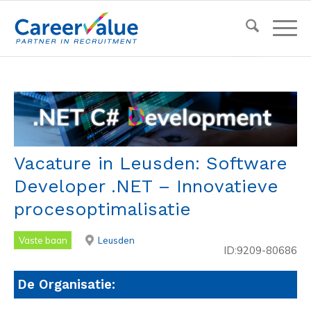
Vacature in Leusden: Software
Developer .NET – Innovatieve
procesoptimalisatie
Vaste baan
Leusden
ID:9209-80686
De Organisatie: