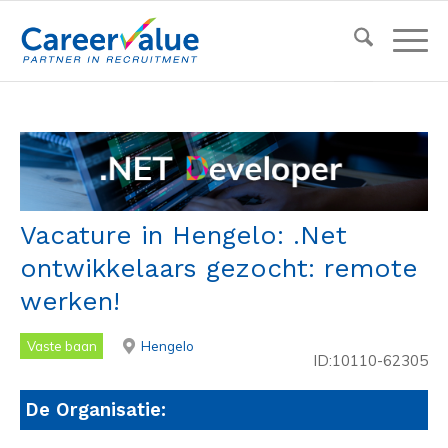
Vacature in Hengelo: .Net
ontwikkelaars gezocht: remote
werken!
Vaste baan
Hengelo
ID:10110-62305
De Organisatie: