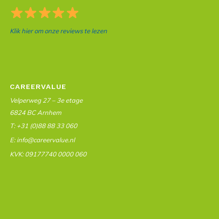
Klik hier om onze reviews te lezen
CAREERVALUE
Velperweg 27 – 3e etage
6824 BC Arnhem
T: +31 (0)88 88 33 060
E: info@careervalue.nl
KVK: 09177740 0000 060