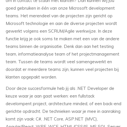
om in contact te staan met klanten? Dan kunnen wij jou
goed gebruiken in één van onze Microsoft development
teams. Het merendeel van de projecten zijn gericht op
Microsoft technologie en aan de diverse projecten wordt
gewerkt volgens een SCRUM/Agile werkwijze. In deze
functie krijg je ook soms te maken met een van de andere
teams binnen de organisatie. Denk dan aan het testing
team, informatieanalyse team of het projectmanagement
team. Tussen de teams wordt veel samengewerkt en
doordat er meerdere teams zijn, kunnen veel projecten bij
klanten opgepakt worden.
Door deze succesformule heb jij als .NET Developer de
keuze waar je aan gaat werken: een fullstack
develompent project, architecture minded, of een back-end
gerichte opdracht. De technieken waar je mee in aanraking
komt zijn vaak: C#, .NET Core, ASP.NET (MVC),
Angular/React, WPF, WCF, HTML/CSS/JS, MS SQL Server,