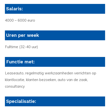
Salaris:
4000 – 6000 euro
Uren per week
Fulltime (32-40 uur)
Functie met:
Leaseauto, regelmatig werkzaamheden verrichten op
klantlocatie, klanten bezoeken, auto van de zaak,
consultancy
Specialisatie: