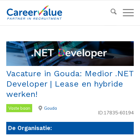
Vacature in Gouda: Medior .NET
Developer | Lease en hybride
werken!
Vaste baan
Gouda
ID:17835-60194
De Organisatie: