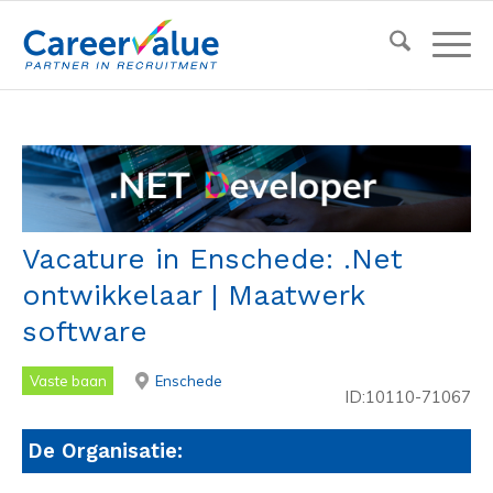
Vacature in Enschede: .Net
ontwikkelaar | Maatwerk
software
Vaste baan
Enschede
ID:10110-71067
De Organisatie: