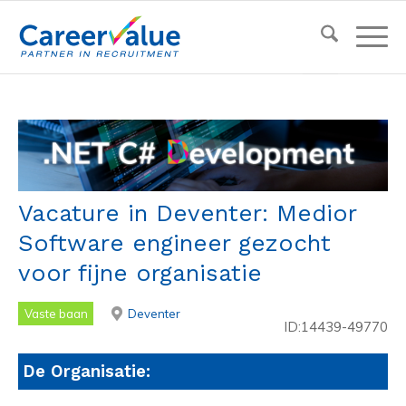
Vacature in Deventer: Medior
Software engineer gezocht
voor fijne organisatie
Vaste baan
Deventer
ID:14439-49770
De Organisatie: