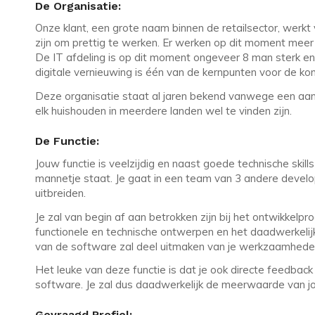
De Organisatie:
Onze klant, een grote naam binnen de retailsector, werkt 
zijn om prettig te werken. Er werken op dit moment meer 
De IT afdeling is op dit moment ongeveer 8 man sterk en d
digitale vernieuwing is één van de kernpunten voor de ko
Deze organisatie staat al jaren bekend vanwege een aant
elk huishouden in meerdere landen wel te vinden zijn.
De Functie:
Jouw functie is veelzijdig en naast goede technische skill
mannetje staat. Je gaat in een team van 3 andere deve
uitbreiden.
Je zal van begin af aan betrokken zijn bij het ontwikkelpr
functionele en technische ontwerpen en het daadwerkelij
van de software zal deel uitmaken van je werkzaamhede
Het leuke van deze functie is dat je ook directe feedback 
software. Je zal dus daadwerkelijk de meerwaarde van j
Gevraagd Profiel: