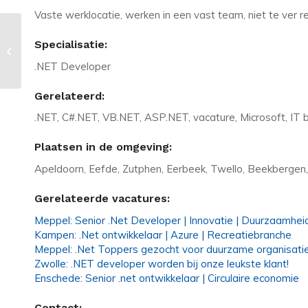
Vaste werklocatie, werken in een vast team, niet te ver r
Vacature in Waalwijk: .NET expert
Specialisatie:
gezocht voor succesvol webbureau
.NET Developer
Gerelateerd:
.NET, C#.NET, VB.NET, ASP.NET, vacature, Microsoft, IT b
Plaatsen in de omgeving:
Apeldoorn, Eefde, Zutphen, Eerbeek, Twello, Beekbergen
Gerelateerde vacatures:
Meppel: Senior .Net Developer | Innovatie | Duurzaamhei
Kampen: .Net ontwikkelaar | Azure | Recreatiebranche
Meppel: .Net Toppers gezocht voor duurzame organisatie
Zwolle: .NET developer worden bij onze leukste klant!
Enschede: Senior .net ontwikkelaar | Circulaire economie
Contact: