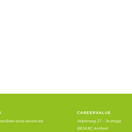
S
CAREERVALUE
ordelen onze service als
Velperweg 27 – 3e etage
6824 BC Arnhem