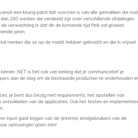
vanuit een keurig pand dat voorzien is van alle gemakken die nod
dan 200 werken die verdeeld zijn over verschillende afdelingen.
e verwachting is dat dit de komende tijd flink zal groeien,
mende jaren.
al merken die ze op de markt hebben gebracht en die in vrijwel
s binnen .NET is het ook van belang dat je communicatief je
lopers aan de slag om de bestaande producten te onderhouden e
oces, je bent dus bezig met requirements, het opstellen van
k ontwikkelen van de applicaties. Ook het testen en implementer
n.
en input gaat krijgen van de (interne) eindgebruikers van de
ouw oplossingen gaan zien!