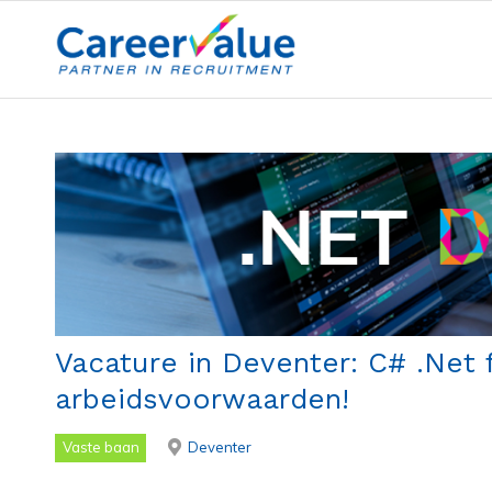
Vacature in Deventer: C# .Net 
arbeidsvoorwaarden!
Vaste baan
Deventer