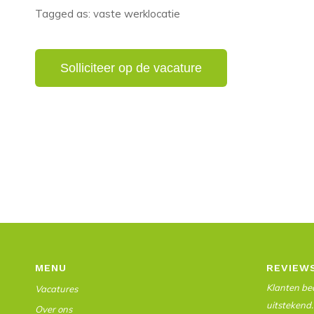
Tagged as: vaste werklocatie
MENU
REVIEW
Klanten beo
Vacatures
uitstekend.
Over ons