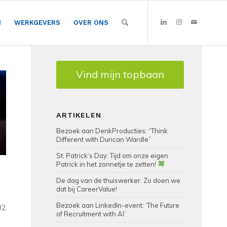
N
WERKGEVERS
OVER ONS
Vind mijn topbaan
ARTIKELEN
Bezoek aan DenkProducties: “Think
Different with Duncan Wardle”
St. Patrick’s Day: Tijd om onze eigen
Patrick in het zonnetje te zetten!
De dag van de thuiswerker: Zo doen we
dat bij CareerValue!
Bezoek aan LinkedIn-event: ‘The Future
02
of Recruitment with AI’