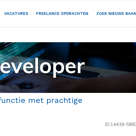
VACATURES
FREELANCE OPDRACHTEN
ZOEK NIEUWE BAA
functie met prachtige
ID:14439-598