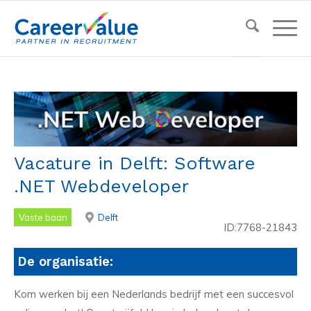
Vacature in Delft: Software
.NET Webdeveloper
Vaste baan
Delft
ID:7768-21843
De organisatie:
Kom werken bij een Nederlands bedrijf met een succesvol