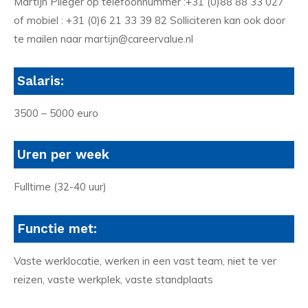
Martijn Plieger op telefoonnummer :+31 (0)88 88 33 027
of mobiel : +31 (0)6 21 33 39 82 Solliciteren kan ook door
te mailen naar martijn@careervalue.nl
Salaris:
3500 – 5000 euro
Uren per week
Fulltime (32-40 uur)
Functie met:
Vaste werklocatie, werken in een vast team, niet te ver
reizen, vaste werkplek, vaste standplaats