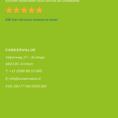
Klanten beoordelen onze service als uitstekend.
Klik hier om onze reviews te lezen
CAREERVALUE
Velperweg 27 – 3e etage
6824 BC Arnhem
T: +31 (0)88 88 33 060
E: info@careervalue.nl
KVK: 09177740 0000 060