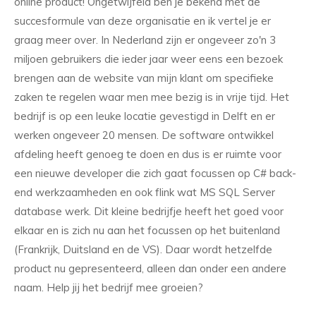
online product! Ongetwijfeld ben je bekend met de
succesformule van deze organisatie en ik vertel je er
graag meer over. In Nederland zijn er ongeveer zo'n 3
miljoen gebruikers die ieder jaar weer eens een bezoek
brengen aan de website van mijn klant om specifieke
zaken te regelen waar men mee bezig is in vrije tijd. Het
bedrijf is op een leuke locatie gevestigd in Delft en er
werken ongeveer 20 mensen. De software ontwikkel
afdeling heeft genoeg te doen en dus is er ruimte voor
een nieuwe developer die zich gaat focussen op C# back-
end werkzaamheden en ook flink wat MS SQL Server
database werk. Dit kleine bedrijfje heeft het goed voor
elkaar en is zich nu aan het focussen op het buitenland
(Frankrijk, Duitsland en de VS). Daar wordt hetzelfde
product nu gepresenteerd, alleen dan onder een andere
naam. Help jij het bedrijf mee groeien?