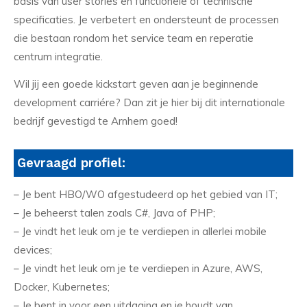
basis van user stories en functionele of technische
specificaties. Je verbetert en ondersteunt de processen
die bestaan rondom het service team en reperatie
centrum integratie.
Wil jij een goede kickstart geven aan je beginnende
development carriére? Dan zit je hier bij dit internationale
bedrijf gevestigd te Arnhem goed!
Gevraagd profiel:
– Je bent HBO/WO afgestudeerd op het gebied van IT;
– Je beheerst talen zoals C#, Java of PHP;
– Je vindt het leuk om je te verdiepen in allerlei mobile
devices;
– Je vindt het leuk om je te verdiepen in Azure, AWS,
Docker, Kubernetes;
– Je bent in voor een uitdaging en je houdt van