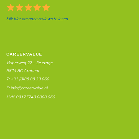
Klik hier om onze reviews te lezen
CAREERVALUE
Velperweg 27 – 3e etage
6824 BC Arnhem
T: +31 (0)88 88 33 060
E: info@careervalue.nl
KVK: 09177740 0000 060