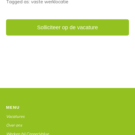
Tagged as: vaste werklocatie
MENU
Vacatures
Over ons
Werken bij CareerValue