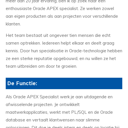
meer dan 20 jaar ervaring, ben ik op zoek naar een
enthousiaste Oracle APEX specialist. Ze werken zowel
aan eigen producten als aan projecten voor verschillende
klanten.
Het team bestaat uit ongeveer tien mensen die echt
samen optrekken. Iedereen helpt elkaar en deelt graag
kennis. Door hun specialisatie in Oracle-technologie hebben
ze een sterke reputatie opgebouwd, en nu willen ze het
team uitbreiden om door te groeien.
De Functie:
Als Oracle APEX Specialist werk je aan uitdagende en
afwisselende projecten. Je ontwikkelt
maatwerkapplicaties, werkt met PL/SQL en de Oracle
database en vertaalt klantwensen naar slimme
oplossingen. Dit doe je deels intern en deels op locatie bij