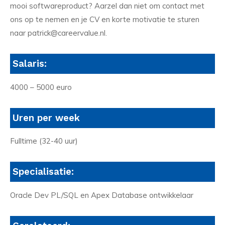
mooi softwareproduct? Aarzel dan niet om contact met
ons op te nemen en je CV en korte motivatie te sturen
naar patrick@careervalue.nl.
Salaris:
4000 – 5000 euro
Uren per week
Fulltime (32-40 uur)
Specialisatie:
Oracle Dev PL/SQL en Apex Database ontwikkelaar