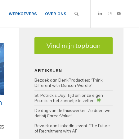
N
WERKGEVERS
OVER ONS
Vind mijn topbaan
ARTIKELEN
Bezoek aan DenkProducties: “Think
Different with Duncan Wardle”
St. Patrick’s Day: Tijd om onze eigen
h
Patrick in het zonnetje te zetten!
De dag van de thuiswerker: Zo doen we
dat bij CareerValue!
Bezoek aan LinkedIn-event: ‘The Future
55
of Recruitment with AI’