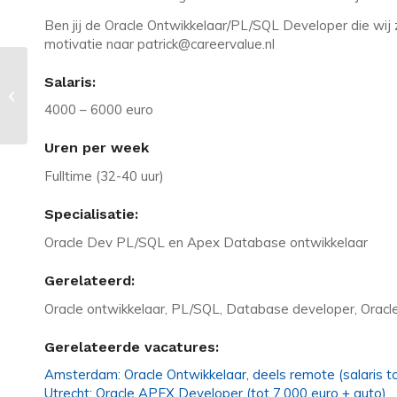
Ben jij de Oracle Ontwikkelaar/PL/SQL Developer die wij z
motivatie naar patrick@careervalue.nl
Vacature in Amsterdam: Oracle
Salaris:
Ontwikkelaar, deels remote (salaris
4000 – 6000 euro
tot 90.000...
Uren per week
Fulltime (32-40 uur)
Specialisatie:
Oracle Dev PL/SQL en Apex Database ontwikkelaar
Gerelateerd:
Oracle ontwikkelaar, PL/SQL, Database developer, Oracle
Gerelateerde vacatures:
Amsterdam: Oracle Ontwikkelaar, deels remote (salaris t
Utrecht: Oracle APEX Developer (tot 7.000 euro + auto)