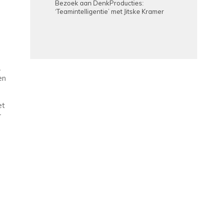
Bezoek aan DenkProducties:
‘Teamintelligentie’ met Jitske Kramer
.
en
et
r