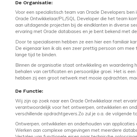
De Organisatie:
Voor een specialistisch team van Oracle Developers ben i
Oracle Ontwikkelaar/PL/SQL Developer die het team komt
aan uitdagende projecten bij de eindklanten in diverse sec
ervaring met Oracle databases en je bent bekend met de
Door te specialiseren hebben ze een hier een familiair ka
De eigenaar ken ik als een zeer prettig persoon om mee 
lange tijd te binden.
Binnen de organisatie staat ontwikkeling en waardering h
behalen van certificaten en persoonlijke groei. Het is een 
hebben zij een groot netwerk met mooie opdrachten, maar
De Functie:
Wij zijn op zoek naar een Oracle Ontwikkelaar met ervari
verantwoordelijk voor het ontwerpen, ontwikkelen en on
verschillende opdrachtgevers.Zo zul je o.a. de volgende
Ontwerpen, ontwikkelen en onderhouden van applicaties o
Werken aan complexe omgevingen met meerdere databas
Vertalen van functionele eisen naar technische oplossinge