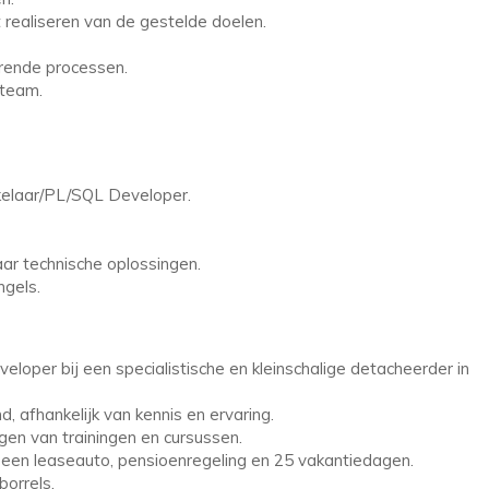
realiseren van de gestelde doelen.
rende processen.
 team.
kkelaar/PL/SQL Developer.
aar technische oplossingen.
gels.
oper bij een specialistische en kleinschalige detacheerder in
 afhankelijk van kennis en ervaring.
lgen van trainingen en cursussen.
een leaseauto, pensioenregeling en 25 vakantiedagen.
borrels.