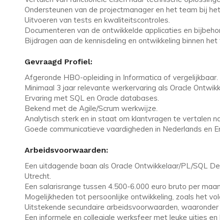
Ondersteunen van de projectmanager en het team bij het 
Uitvoeren van tests en kwaliteitscontroles.
Documenteren van de ontwikkelde applicaties en bijbeho
Bijdragen aan de kennisdeling en ontwikkeling binnen het
Gevraagd Profiel:
Afgeronde HBO-opleiding in Informatica of vergelijkbaar.
Minimaal 3 jaar relevante werkervaring als Oracle Ontwi
Ervaring met SQL en Oracle databases.
Bekend met de Agile/Scrum werkwijze.
Analytisch sterk en in staat om klantvragen te vertalen n
Goede communicatieve vaardigheden in Nederlands en En
Arbeidsvoorwaarden:
Een uitdagende baan als Oracle Ontwikkelaar/PL/SQL Devel
Utrecht.
Een salarisrange tussen 4.500-6.000 euro bruto per maand,
Mogelijkheden tot persoonlijke ontwikkeling, zoals het vo
Uitstekende secundaire arbeidsvoorwaarden, waaronder 
Een informele en collegiale werksfeer met leuke uitjes en 