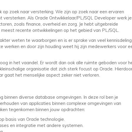
k op zoek naar versterking. We zijn op zoek naar een ervaren
 versterken. Als Oracle Ontwikkelaar/PL/SQL Developer werk je
toren, zoals finance, overheid en zorg. Je hebt uitgebreide
 meest recente ontwikkelingen op het gebied van PL/SQL.
rakter weten te waarborgen en is er sprake van veel kennisdeling
te werken en door zijn houding weet hij zijn medewerkers voor e
oog in het vaandel. Er wordt dan ook alle ruimte geboden voor h
kleinschalige organisatie dat zich sterk focust op Oracle. Hierdoo
 gaat het menselijke aspect zeker niet verloren.
ng binnen diverse database omgevingen. In deze rol ben je
derhouden van applicaties binnen complexe omgevingen van
 taken tegenkomen binnen jouw opdrachten:
p basis van Oracle technologie.
es en integratie met andere systemen.
n.