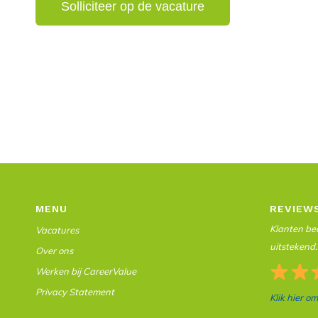
MENU
REVIEW
Klanten beo
Vacatures
uitstekend.
Over ons
Werken bij CareerValue
Privacy Statement
Klik hier o