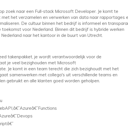
op zoek naar een Full-stack Microsoft Developer. Je komt te
dt met het verzamelen en verwerken van data naar rapportages 
maliseren. De cultuur binnen het bedrijf is informeel en transpara
toekomst voor Nederland. Binnen dit bedrijf is hybride werken
 Nederland naar het kantoor in de buurt van Utrecht.
eed takenpakket, je wordt verantwoordelijk voor de
aat je veel bezighouden met Microsoft
 Je komt in een team terecht die zich bezighoudt met het
e gaat samenwerken met collega's uit verschillende teams en
rden gebruikt en alle klanten goed worden geholpen.
au
ebAPI,â€¯Azureâ€¯Functions
€¯Azureâ€¯Devops
riptâ€¯