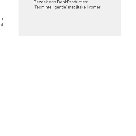
Bezoek aan DenkProducties:
‘Teamintelligentie’ met Jitske Kramer
en
nt