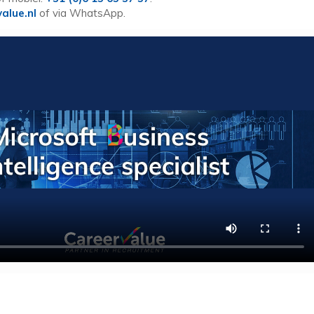
alue.nl
of via WhatsApp.