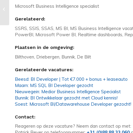
Vacature in Den Bosch: HBO
Microsoft Business Intelligence specialist
Administrateur/Controller – tot €
5.000
Gerelateerd:
SSRS, SSIS, SSAS, MS BI, MS Business Intelligence vaca
PowerBI, Microsoft Power BI, Realtime dashboards, Rep
Plaatsen in de omgeving:
Bilthoven, Driebergen, Bunnik, De Bilt
Gerelateerde vacatures:
Beesd: BI Developer | Tot €7.000 + bonus + leaseauto
Maarn: MS SQL BI Developer gezocht
Nieuwegein: Medior Business Intelligence Specialist
Bunnik: BI Ontwikkelaar gezocht met Cloud kennis!
Soest: Microsoft BI/Datawarehouse Developer gezocht!
Contact:
Reageren op deze vacature? Neem dan contact op met:
Patrick Beyer op telefoonnummer:
+31 (0)88 88 33 060
o