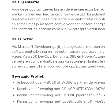
De Organisatie:
Voor deze opdrachtgever binnen de energiesector ben ik 
werken binnen een hechte organisatie die zich bezighou
applicaties om op deze manier de energietransitie te opti
en samen met jouw team zorg je voor een betere energie 
heel normaal en daarom komen jouw collega's vanuit heel
De Functie:
Als Microsoft Developer ga jij je bezighouden met een br
softwareontwikkeling en het automatiseringsproces. Je g
Azure, Azureâ€¯DevOps, Dynamics 365 en PowerAutomate.
verbeteren van de klantbeleving van zakelijke klanten. J
samen zorgen jullie er voor dat alle applicaties goed wo
Gevraagd Profiel:
Je beschikt over HBOâ€¯of WOâ€¯werk- en denknive
Kennis van of ervaring met C#, ASP.NETâ€¯Coreâ€¯W
Kennis van of ervaring met CI/CDâ€¯pipelinesâ€¯inâ
Kennis van of ervaring met JavaScriptâ€¯enâ€¯TypeSc