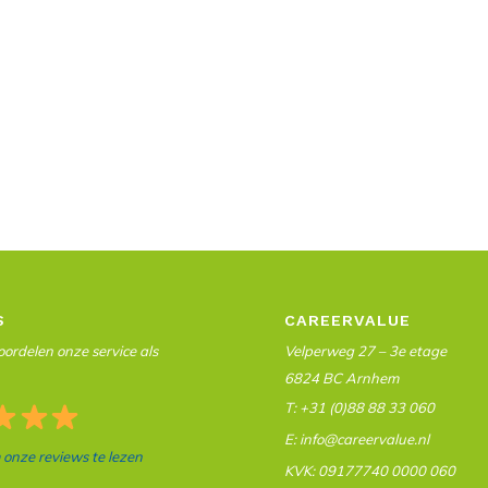
S
CAREERVALUE
ordelen onze service als
Velperweg 27 – 3e etage
6824 BC Arnhem
T: +31 (0)88 88 33 060
E: info@careervalue.nl
m onze reviews te lezen
KVK: 09177740 0000 060