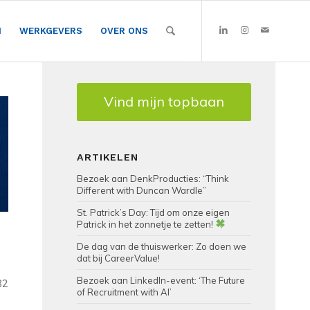
N
WERKGEVERS
OVER ONS
Vind mijn topbaan
ARTIKELEN
Bezoek aan DenkProducties: “Think
Different with Duncan Wardle”
St. Patrick’s Day: Tijd om onze eigen
Patrick in het zonnetje te zetten!
De dag van de thuiswerker: Zo doen we
dat bij CareerValue!
Bezoek aan LinkedIn-event: ‘The Future
82
of Recruitment with AI’