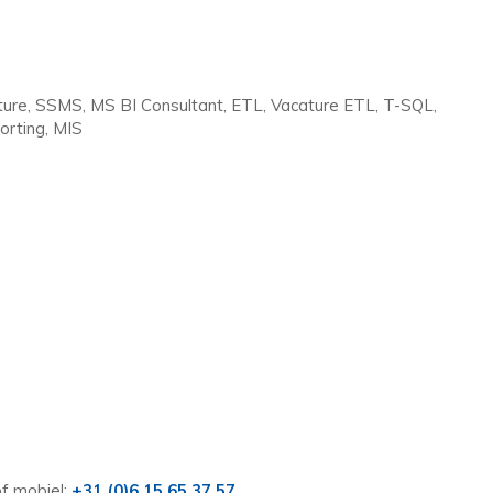
ture, SSMS, MS BI Consultant, ETL, Vacature ETL, T-SQL,
orting, MIS
f mobiel:
+31 (0)6 15 65 37 57
.