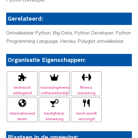
Gerelateerd:
Ontwikkelaar Python, Big Data, Python Developer, Python
Programming Language, Heroku, Polyglot ontwikkelaar
Organisatie Eigenschappen:
technisch
toonaangevend
fitness
uitdagend
softwarebedrijf
aanwezig
internationaal
bedrijfsbar
lunch wordt
team
aanwezig
verzorgd
Plaatsen in de omgeving: