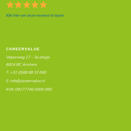
Klik hier om onze reviews te lezen
CAREERVALUE
Velperweg 27 – 3e etage
6824 BC Arnhem
T: +31 (0)88 88 33 060
E: info@careervalue.nl
KVK: 09177740 0000 060