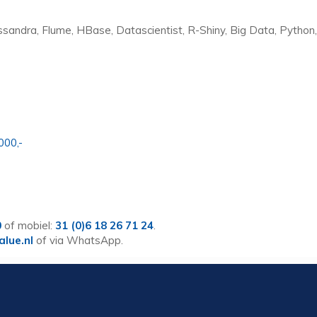
assandra, Flume, HBase, Datascientist, R-Shiny, Big Data, Python,
000,-
0
of mobiel:
31 (0)6 18 26 71 24
.
lue.nl
of via WhatsApp.