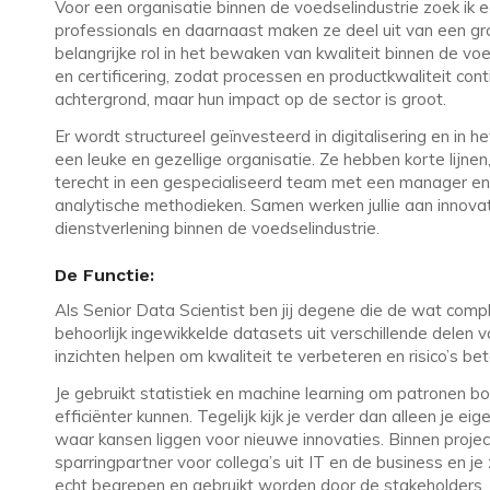
Voor een organisatie binnen de voedselindustrie zoek ik e
professionals en daarnaast maken ze deel uit van een g
belangrijke rol in het bewaken van kwaliteit binnen de 
en certificering, zodat processen en productkwaliteit co
achtergrond, maar hun impact op de sector is groot.
Er wordt structureel geïnvesteerd in digitalisering en in
een leuke en gezellige organisatie. Ze hebben korte lijnen
terecht in een gespecialiseerd team met een manager en v
analytische methodieken. Samen werken jullie aan innova
dienstverlening binnen de voedselindustrie.
De Functie:
Als Senior Data Scientist ben jij degene die de wat com
behoorlijk ingewikkelde datasets uit verschillende delen v
inzichten helpen om kwaliteit te verbeteren en risico’s be
Je gebruikt statistiek en machine learning om patronen bo
efficiënter kunnen. Tegelijk kijk je verder dan alleen je
waar kansen liggen voor nieuwe innovaties. Binnen project
sparringpartner voor collega’s uit IT en de business en je
echt begrepen en gebruikt worden door de stakeholders.