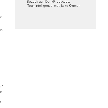
Bezoek aan DenkProducties:
‘Teamintelligentie’ met Jitske Kramer
de
in
of
en
r