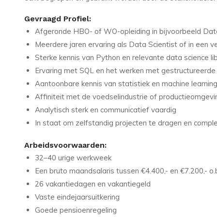
Gevraagd Profiel:
Afgeronde HBO- of WO-opleiding in bijvoorbeeld Data 
Meerdere jaren ervaring als Data Scientist of in een ve
Sterke kennis van Python en relevante data science lib
Ervaring met SQL en het werken met gestructureerde
Aantoonbare kennis van statistiek en machine learnin
Affiniteit met de voedselindustrie of productieomgev
Analytisch sterk en communicatief vaardig
In staat om zelfstandig projecten te dragen en comple
Arbeidsvoorwaarden:
32–40 urige werkweek
Een bruto maandsalaris tussen €4.400,- en €7.200,- o.b.
26 vakantiedagen en vakantiegeld
Vaste eindejaarsuitkering
Goede pensioenregeling