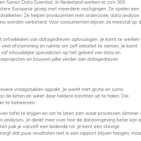
en Senior Data Scientist. In Nederland werken er zo’n 300
rotere Europese groep met meerdere vestigingen. Ze spelen een
voedselketen. Ze helpen producenten met onderzoek, data analyse
ntinu worden verbeterd. Voor consumenten blijven ze meestal op 
 het ontwikkelen van datagedreven oplossingen. Je komt te werken 
, veel afstemming en ruimte om zelf initiatief te nemen. Je komt
ijf inhoudelijke specialisten op het gebied van data en
tieprojecten en bouwen jullie verder aan datagedreven
plexere vraagstukken oppakt. Je werkt met grote en soms
an de keten en weet daar heldere inzichten uit te halen. Die
ter te beheersen.
ven tafel te krijgen en om te laten zien waar processen slimmer 
 eigen analyses. Je denkt mee over hoe de dataomgeving beter kan 
en pak je vanzelf een leidende rol. Je bent een stevige
 zorgt dat jouw resultaten niet in een rapport blijven hangen, maa