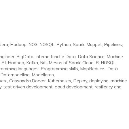
audera, Hadoop, NO3, NOSQL, Python, Spark, Muppet, Pipelines,
Engineer, BigData, Interne functie Data, Data Science, Machine
ce, BI, Hadoop, Kafka, Nifi, Mesos of Spark, Cloud, R, NOSQL,
ramming languages, Programming skills, MapReduce , Data
Datamodelling, Modelleren,
ses , Cassandra,Docker, Kubernetes, Deploy, deploying, machine
ry, test driven development, cloud development, resiliency and