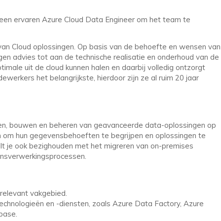
 een ervaren Azure Cloud Data Engineer om het team te
n van Cloud oplossingen. Op basis van de behoefte en wensen van
egen advies tot aan de technische realisatie en onderhoud van de
timale uit de cloud kunnen halen en daarbij volledig ontzorgt
ewerkers het belangrijkste, hierdoor zijn ze al ruim 20 jaar
rpen, bouwen en beheren van geavanceerde data-oplossingen op
n om hun gegevensbehoeften te begrijpen en oplossingen te
ult je ook bezighouden met het migreren van on-premises
ensverwerkingsprocessen.
relevant vakgebied.
technologieën en -diensten, zoals Azure Data Factory, Azure
base.