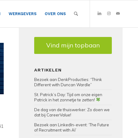
N
WERKGEVERS
OVER ONS
Vind mijn topbaan
ARTIKELEN
Bezoek aan DenkProducties: “Think
Different with Duncan Wardle”
St. Patrick’s Day: Tijd om onze eigen
Patrick in het zonnetje te zetten!
De dag van de thuiswerker: Zo doen we
dat bij CareerValue!
Bezoek aan LinkedIn-event: ‘The Future
41
of Recruitment with AI’