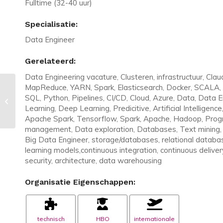
Fulltime (32-40 uur)
Specialisatie:
Data Engineer
Gerelateerd:
Data Engineering vacature, Clusteren, infrastructuur, Cl
MapReduce, YARN, Spark, Elasticsearch, Docker, SCALA,
Vacature in Amersfoort: Data
SQL, Python, Pipelines, CI/CD, Cloud, Azure, Data, Data 
Engineer | tot €7.000,- + bonus +
Learning, Deep Learning, Predicitive, Artificial Intelligen
leaseauto
Apache Spark, Tensorflow, Spark, Apache, Hadoop, Prog
management, Data exploration, Databases, Text mining, 
Big Data Engineer, storage/databases, relational databa
learning models,continuous integration, continuous delive
security, architecture, data warehousing
Organisatie Eigenschappen:
technisch
HBO
internationale