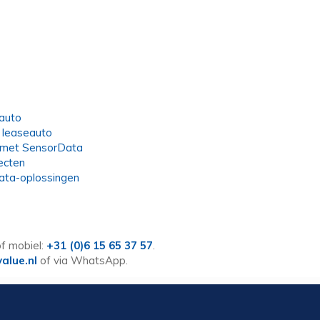
eauto
 leaseauto
e met SensorData
ecten
ata-oplossingen
f mobiel:
+31 (0)6 15 65 37 57
.
alue.nl
of via WhatsApp.