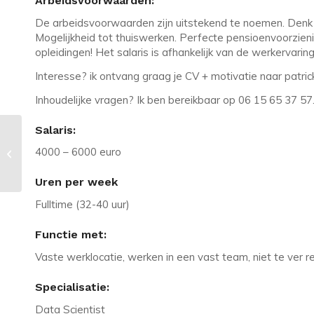
Arbeidsvoorwaarden:
De arbeidsvoorwaarden zijn uitstekend te noemen. Denk a
Mogelijkheid tot thuiswerken. Perfecte pensioenvoorzien
opleidingen! Het salaris is afhankelijk van de werkervarin
Interesse? ik ontvang graag je CV + motivatie naar patri
Inhoudelijke vragen? Ik ben bereikbaar op 06 15 65 37 57
Salaris:
Vacature in Wageningen: Linux
4000 – 6000 euro
Engineer met CCNA en Cyber Skills
Uren per week
Fulltime (32-40 uur)
Functie met:
Vaste werklocatie, werken in een vast team, niet te ver r
Specialisatie:
Data Scientist