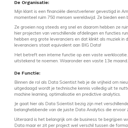
De Organisatie:
Mijn klant is een financiële dienstverlener gevestigd in 
momenteel ruim 750 mensen wereldwijd. Ze bieden een b
Ze groeien nog steeds erg snel en daarom hebben ze rui
hier projecten van verschillende afdelingen en functies r
hebben erg grote leveranciers en dat klinkt als muziek in
leveranciers staat equivalent aan BIG Data!
Het betreft een interne functie op een vaste werklocati
uitstekend te noemen. Waaronder een vaste 13e maand.
De Functie:
Binnen de rol als Data Scientist heb je de vrijheid om ni
uitgedaagd wordt je technische kennis volledig uit te nu
machine learning, optimalisatie en predictive analytics.
Je gaat hier als Data Scientist bezig zijn met verschillen
belanghebbende van de juiste Data Analytics die ervoo
Uiteraard is het belangrijk om de business te begrijpen 
Data maar er zit per project wel verschil tussen de forma