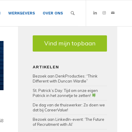
N
WERKGEVERS
OVER ONS
Vind mijn topbaan
ARTIKELEN
Bezoek aan DenkProducties: “Think
Different with Duncan Wardle”
St. Patrick’s Day: Tijd om onze eigen
Patrick in het zonnetje te zetten!
De dag van de thuiswerker: Zo doen we
dat bij CareerValue!
Bezoek aan LinkedIn-event: ‘The Future
58
of Recruitment with AI’