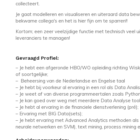
collecteert.
Je gaat modelleren en visualiseren en uiteraard data bewe
bekwame collega's en het is hier fijn om te sparren!!
Kortom; een zeer veelzijdige functie met technisch veel u
leveranciers te managen!
Gevraagd Profiel:
– Je hebt een afgeronde HBO/WO opleiding richting Wisku
of soortgelijke;
– Beheersing van de Nederlandse en Engelse taal
– Je hebt bij voorkeur al ervaring in een rol als Data Analis
– Je weet af van diverse programmeertalen zoals Python
– Je kan goed over weg met meerdere Data Analyse tools 
– Je hebt al ervaring in de financiele dienstverlening (pré);
– Ervaring met BIG Data(sets);
– Je hebt ervaring met Advanced Analytics methoden als c
neurale netwerken en SVM), text mining, process mining e