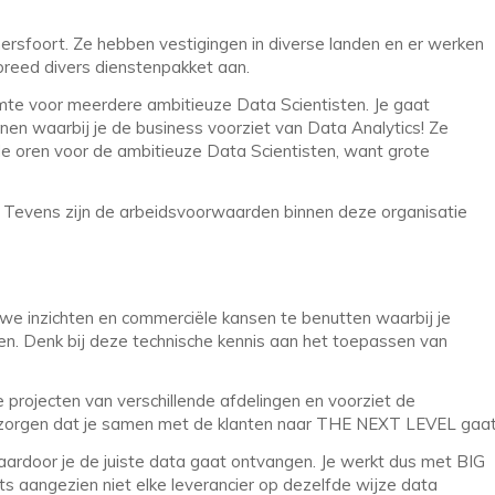
Amersfoort. Ze hebben vestigingen in diverse landen en er werken
reed divers dienstenpakket aan.
mte voor meerdere ambitieuze Data Scientisten. Je gaat
unnen waarbij je de business voorziet van Data Analytics! Ze
 de oren voor de ambitieuze Data Scientisten, want grote
e. Tevens zijn de arbeidsvoorwaarden binnen deze organisatie
euwe inzichten en commerciële kansen te benutten waarbij je
tten. Denk bij deze technische kennis aan het toepassen van
de projecten van verschillende afdelingen en voorziet de
r zorgen dat je samen met de klanten naar THE NEXT LEVEL gaat
waardoor je de juiste data gaat ontvangen. Je werkt dus met BIG
ts aangezien niet elke leverancier op dezelfde wijze data