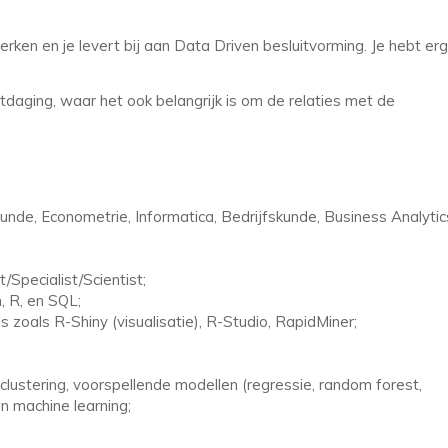
rken en je levert bij aan Data Driven besluitvorming. Je hebt erg
itdaging, waar het ook belangrijk is om de relaties met de
nde, Econometrie, Informatica, Bedrijfskunde, Business Analytic
t/Specialist/Scientist;
, R, en SQL;
zoals R-Shiny (visualisatie), R-Studio, RapidMiner;
lustering, voorspellende modellen (regressie, random forest,
n machine learning;