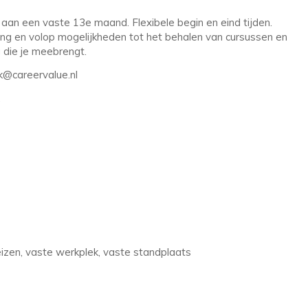
an een vaste 13e maand. Flexibele begin en eind tijden.
ing en volop mogelijkheden tot het behalen van cursussen en
g die je meebrengt.
ck@careervalue.nl
.
eizen, vaste werkplek, vaste standplaats