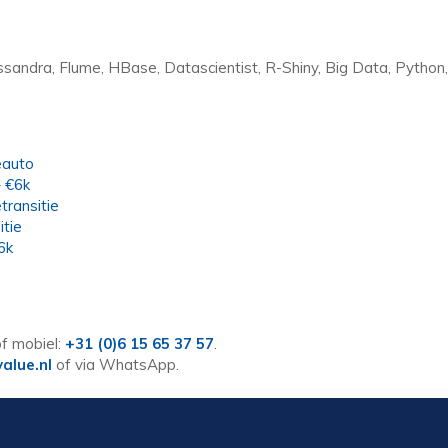
assandra, Flume, HBase, Datascientist, R-Shiny, Big Data, Python,
eauto
– €6k
ransitie
itie
6k
f mobiel:
+31 (0)6 15 65 37 57
.
alue.nl
of via WhatsApp.