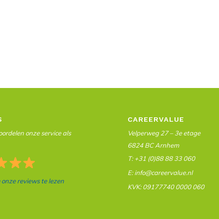
S
CAREERVALUE
ordelen onze service als
Velperweg 27 – 3e etage
6824 BC Arnhem
T: +31 (0)88 88 33 060
E: info@careervalue.nl
m onze reviews te lezen
KVK: 09177740 0000 060