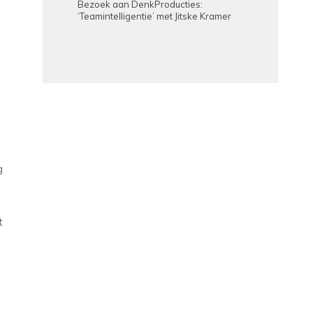
Bezoek aan DenkProducties:
‘Teamintelligentie’ met Jitske Kramer
g
t