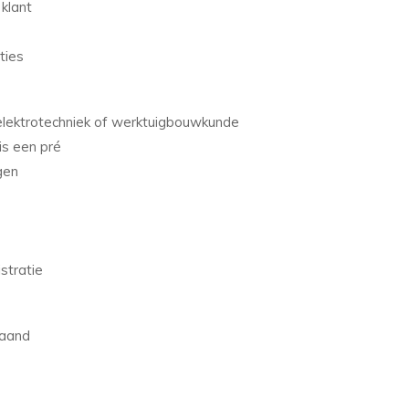
klant
ties
 elektrotechniek of werktuigbouwkunde
is een pré
gen
stratie
maand