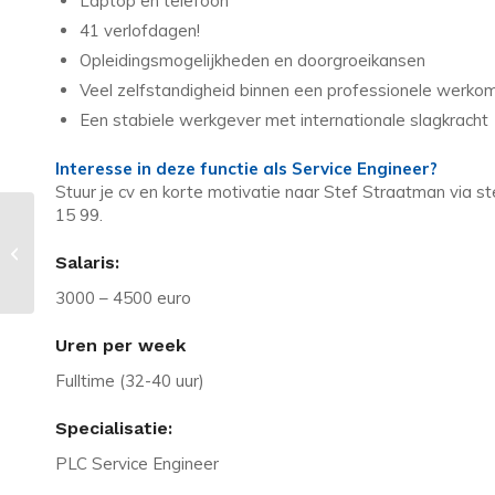
Laptop en telefoon
41 verlofdagen!
Opleidingsmogelijkheden en doorgroeikansen
Veel zelfstandigheid binnen een professionele werko
Een stabiele werkgever met internationale slagkracht
Interesse in deze functie als Service Engineer?
Stuur je cv en korte motivatie naar Stef Straatman via s
15 99.
Vacature in Dordrecht: Service
Salaris:
Engineer | tot €4.500 + leaseauto
3000 – 4500 euro
Uren per week
Fulltime (32-40 uur)
Specialisatie:
PLC Service Engineer