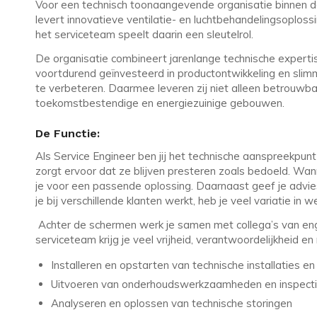
Voor een technisch toonaangevende organisatie binnen de
levert innovatieve ventilatie- en luchtbehandelingsoploss
het serviceteam speelt daarin een sleutelrol.
De organisatie combineert jarenlange technische experti
voortdurend geïnvesteerd in productontwikkeling en slim
te verbeteren. Daarmee leveren zij niet alleen betrouwbar
toekomstbestendige en energiezuinige gebouwen.
De Functie:
Als Service Engineer ben jij het technische aanspreekpunt b
zorgt ervoor dat ze blijven presteren zoals bedoeld. Wann
je voor een passende oplossing. Daarnaast geef je advies
je bij verschillende klanten werkt, heb je veel variatie in
Achter de schermen werk je samen met collega’s van eng
serviceteam krijg je veel vrijheid, verantwoordelijkheid en
Installeren en opstarten van technische installaties en
Uitvoeren van onderhoudswerkzaamheden en inspect
Analyseren en oplossen van technische storingen