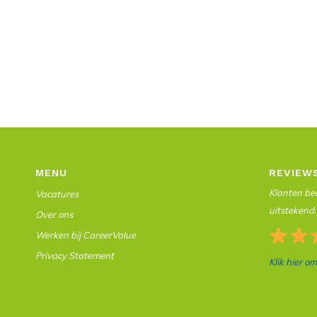
MENU
REVIEW
Klanten beo
Vacatures
uitstekend.
Over ons
Werken bij CareerValue
Privacy Statement
Klik hier o