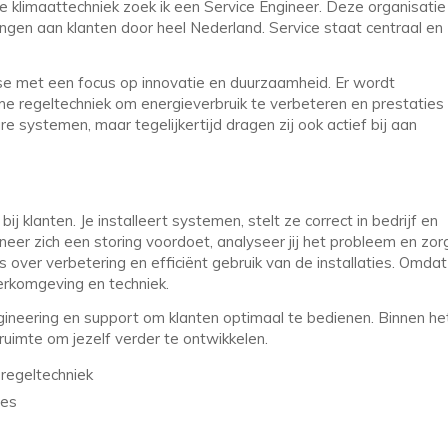
 klimaattechniek zoek ik een Service Engineer. Deze organisatie
ingen aan klanten door heel Nederland. Service staat centraal en
se met een focus op innovatie en duurzaamheid. Er wordt
me regeltechniek om energieverbruik te verbeteren en prestaties
e systemen, maar tegelijkertijd dragen zij ook actief bij aan
ij klanten. Je installeert systemen, stelt ze correct in bedrijf en
eer zich een storing voordoet, analyseer jij het probleem en zor
 over verbetering en efficiënt gebruik van de installaties. Omdat
 werkomgeving en techniek.
ineering en support om klanten optimaal te bedienen. Binnen he
 ruimte om jezelf verder te ontwikkelen.
 regeltechniek
ies