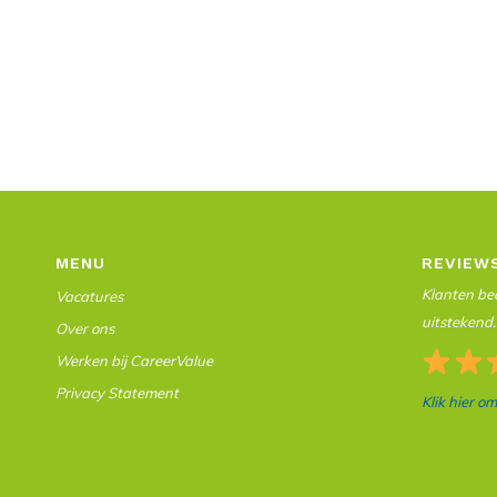
MENU
REVIEW
Klanten beo
Vacatures
uitstekend.
Over ons
Werken bij CareerValue
Privacy Statement
Klik hier o