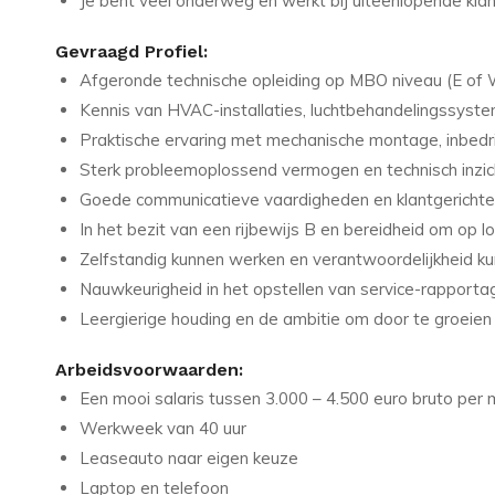
Je bent veel onderweg en werkt bij uiteenlopende klan
Gevraagd Profiel:
Afgeronde technische opleiding op MBO niveau (E of 
Kennis van HVAC-installaties, luchtbehandelingssys
Praktische ervaring met mechanische montage, inbedrijf
Sterk probleemoplossend vermogen en technisch inzicht
Goede communicatieve vaardigheden en klantgerichte
In het bezit van een rijbewijs B en bereidheid om op lo
Zelfstandig kunnen werken en verantwoordelijkheid ku
Nauwkeurigheid in het opstellen van service-rapporta
Leergierige houding en de ambitie om door te groeien 
Arbeidsvoorwaarden:
Een mooi salaris tussen 3.000 – 4.500 euro bruto per
Werkweek van 40 uur
Leaseauto naar eigen keuze
Laptop en telefoon