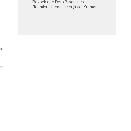
Bezoek aan DenkProducties:
‘Teamintelligentie’ met Jitske Kramer
in
er