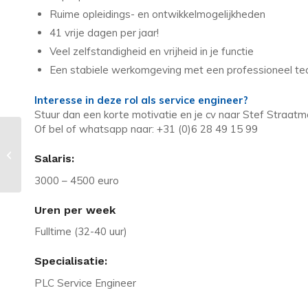
Ruime opleidings- en ontwikkelmogelijkheden
41 vrije dagen per jaar!
Veel zelfstandigheid en vrijheid in je functie
Een stabiele werkomgeving met een professioneel t
Interesse in deze rol als service engineer?
Stuur dan een korte motivatie en je cv naar Stef Straat
Of bel of whatsapp naar: +31 (0)6 28 49 15 99
Vacature in Maarn: Junior
functioneel applicatiebeheerder in
Salaris:
de zorg
3000 – 4500 euro
Uren per week
Fulltime (32-40 uur)
Specialisatie:
PLC Service Engineer