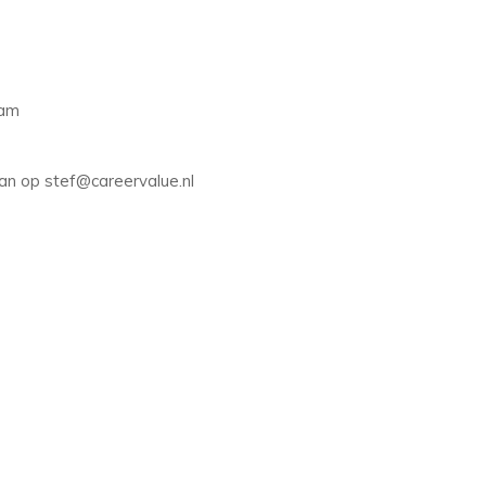
eam
man op stef@careervalue.nl