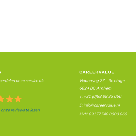
S
CAREERVALUE
ordelen onze service als
Velperweg 27 – 3e etage
6824 BC Arnhem
T: +31 (0)88 88 33 060
E: info@careervalue.nl
m onze reviews te lezen
KVK: 09177740 0000 060