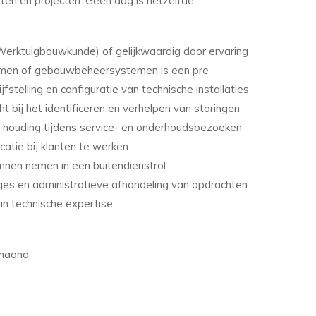
ten en projecten. Geen dag is hetzelfde.
Werktuigbouwkunde) of gelijkwaardig door ervaring
temen of gebouwbeheersystemen is een pre
stelling en configuratie van technische installaties
 bij het identificeren en verhelpen van storingen
 houding tijdens service- en onderhoudsbezoeken
catie bij klanten te werken
nnen nemen in een buitendienstrol
ges en administratieve afhandeling van opdrachten
in technische expertise
 maand