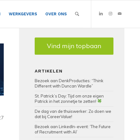
N
WERKGEVERS
OVER ONS
Vind mijn topbaan
ARTIKELEN
Bezoek aan DenkProducties: “Think
Different with Duncan Wardle”
St. Patrick’s Day: Tijd om onze eigen
Patrick in het zonnetje te zetten!
De dag van de thuiswerker: Zo doen we
dat bij CareerValue!
27
Bezoek aan LinkedIn-event: ‘The Future
of Recruitment with AI’