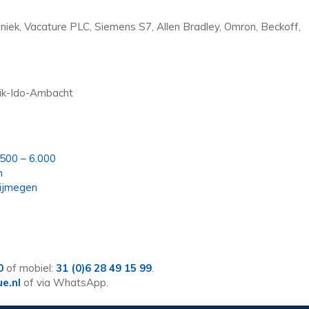
niek, Vacature PLC, Siemens S7, Allen Bradley, Omron, Beckoff,
rik-Ido-Ambacht
.500 – 6.000
n
ijmegen
0
of mobiel:
31 (0)6 28 49 15 99
.
ue.nl
of via WhatsApp.