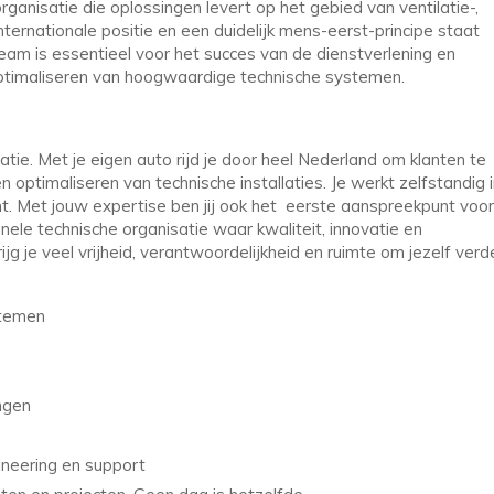
anisatie die oplossingen levert op het gebied van ventilatie-,
ternationale positie en een duidelijk mens-eerst-principe staat
team is essentieel voor het succes van de dienstverlening en
 optimaliseren van hoogwaardige technische systemen.
catie. Met je eigen auto rijd je door heel Nederland om klanten te
n optimaliseren van technische installaties. Je werkt zelfstandig 
ant. Met jouw expertise ben jij ook het eerste aanspreekpunt voor
nele technische organisatie waar kwaliteit, innovatie en
jg je veel vrijheid, verantwoordelijkheid en ruimte om jezelf verd
stemen
ngen
ineering en support