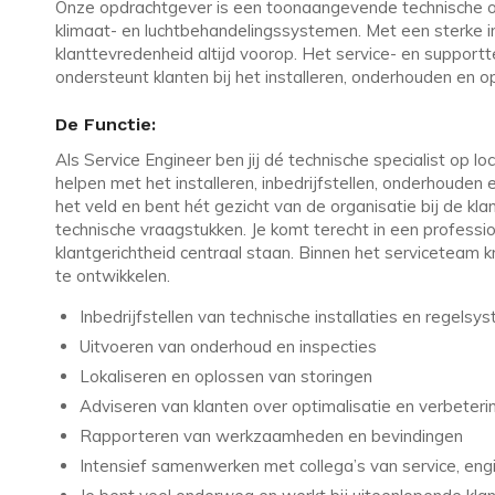
Onze opdrachtgever is een toonaangevende technische org
klimaat- en luchtbehandelingssystemen. Met een sterke in
klanttevredenheid altijd voorop. Het service- en support
ondersteunt klanten bij het installeren, onderhouden en
De Functie:
Als Service Engineer ben jij dé technische specialist op lo
helpen met het installeren, inbedrijfstellen, onderhouden e
het veld en bent hét gezicht van de organisatie bij de kl
technische vraagstukken. Je komt terecht in een professio
klantgerichtheid centraal staan. Binnen het serviceteam kri
te ontwikkelen.
Inbedrijfstellen van technische installaties en regelsy
Uitvoeren van onderhoud en inspecties
Lokaliseren en oplossen van storingen
Adviseren van klanten over optimalisatie en verbeteri
Rapporteren van werkzaamheden en bevindingen
Intensief samenwerken met collega’s van service, eng