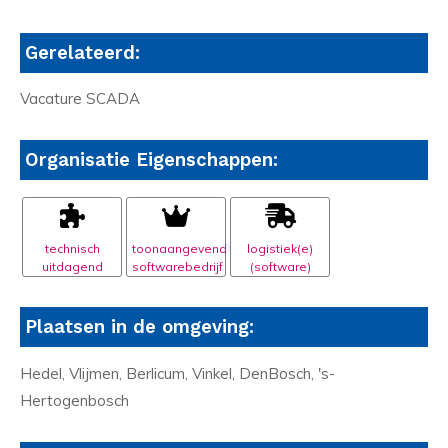
Gerelateerd:
Vacature SCADA
Organisatie Eigenschappen:
technisch
toonaangevend
logistiek(e)
uitdagend
softwarebedrijf
(software)
Plaatsen in de omgeving:
Hedel, Vlijmen, Berlicum, Vinkel, DenBosch, 's-
Hertogenbosch