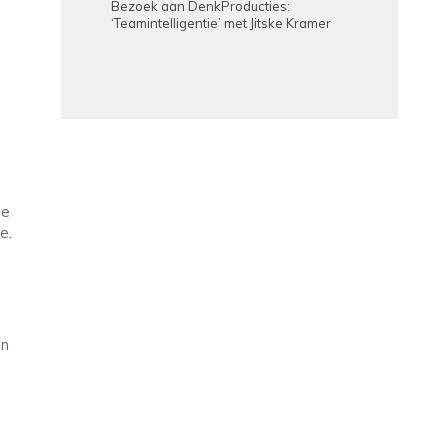
Bezoek aan DenkProducties:
‘Teamintelligentie’ met Jitske Kramer
ze
e.
en