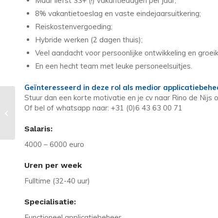
Maar liefst 33+ (!) vakantiedagen per jaar;
8% vakantietoeslag en vaste eindejaarsuitkering;
Reiskostenvergoeding;
Hybride werken (2 dagen thuis);
Veel aandacht voor persoonlijke ontwikkeling en groei
En een hecht team met leuke personeelsuitjes.
Geïnteresseerd in deze rol als medior applicatiebeh
Stuur dan een korte motivatie en je cv naar Rino de Nijs 
Vacature in Zoetermeer: Business
Of bel of whatsapp naar: +31 (0)6 43 63 00 71
Consultant Energietransitie | 6000 +
auto
Salaris:
4000 – 6000 euro
Uren per week
Fulltime (32-40 uur)
Specialisatie:
Functioneel applicatiebeheer