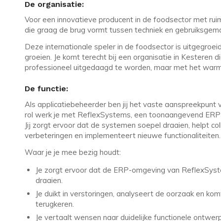
De organisatie:
Voor een innovatieve producent in de foodsector met r
die graag de brug vormt tussen techniek en gebruiksgem
Deze internationale speler in de foodsector is uitgegroei
groeien. Je komt terecht bij een organisatie in Kesteren
professioneel uitgedaagd te worden, maar met het warme,
De functie:
Als applicatiebeheerder ben jij het vaste aanspreekpun
rol werk je met ReflexSystems, een toonaangevend ERP-p
Jij zorgt ervoor dat de systemen soepel draaien, helpt col
verbeteringen en implementeert nieuwe functionaliteiten.
Waar je je mee bezig houdt:
Je zorgt ervoor dat de ERP-omgeving van ReflexSyste
draaien.
Je duikt in verstoringen, analyseert de oorzaak en k
terugkeren.
Je vertaalt wensen naar duidelijke functionele ontwe