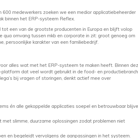
uim 600 medewerkers zoeken we een medior applicatiebeheerder
ak binnen het ERP-systeem Reflex.
d tot een van de grootste producenten in Europa en blijft volop
 die qua omvang tussen mkb en corporate in zit: groot genoeg om
 persoonlijke karakter van een familiebedrijf.
t voor alles wat met het ERP-systeem te maken heeft. Binnen de
latform dat veel wordt gebruikt in de food- en productiebranch
lega’s bij vragen of storingen, denkt actief mee over
ms én alle gekoppelde applicaties soepel en betrouwbaar blijv
omt met slimme, duurzame oplossingen zodat problemen niet
rpen en begeleidt vervolgens de aanpassingen in het systeem.