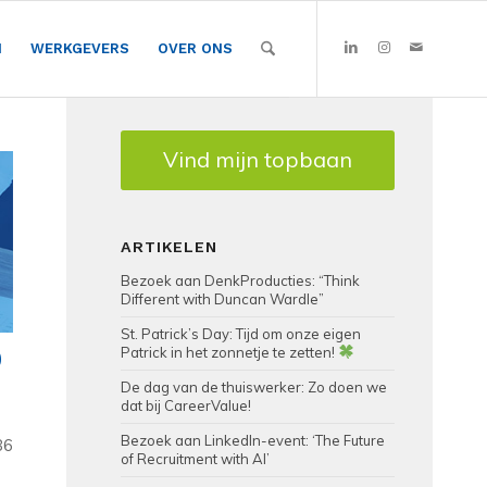
N
WERKGEVERS
OVER ONS
Vind mijn topbaan
ARTIKELEN
Bezoek aan DenkProducties: “Think
Different with Duncan Wardle”
St. Patrick’s Day: Tijd om onze eigen
0
Patrick in het zonnetje te zetten!
De dag van de thuiswerker: Zo doen we
dat bij CareerValue!
Bezoek aan LinkedIn-event: ‘The Future
86
of Recruitment with AI’