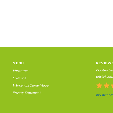
MENU
REVIEW
Klanten beo
Vacatures
uitstekend.
Over ons
Werken bij CareerValue
Privacy Statement
Klik hier o