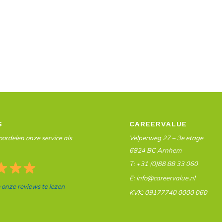
S
CAREERVALUE
ordelen onze service als
Velperweg 27 – 3e etage
6824 BC Arnhem
T: +31 (0)88 88 33 060
E: info@careervalue.nl
m onze reviews te lezen
KVK: 09177740 0000 060