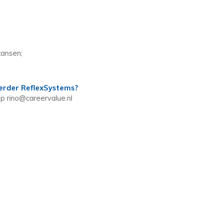
kansen;
eerder ReflexSystems?
op rino@careervalue.nl