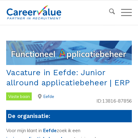
Vacature in Eefde: Junior
allround applicatiebeheer | ERP
Vaste baan
Eefde
ID:13816-87856
De organisatie:
Voor mijn klant in
Eefde
zoek ik een