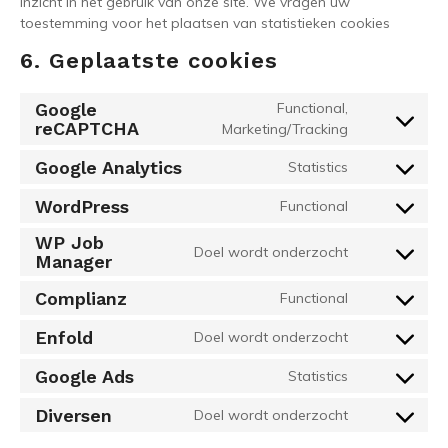
inzicht in het gebruik van onze site. We vragen uw
toestemming voor het plaatsen van statistieken cookies
6. Geplaatste cookies
Google
Functional,
reCAPTCHA
Marketing/Tracking
Consent
To
Google Analytics
Statistics
Service
Consent
Google-
To
WordPress
Functional
Recaptcha
Consent
Service
To
Google-
WP Job
Doel wordt onderzocht
Service
Manager
Analytics
Consent
Wordpress
To
Complianz
Functional
Service
Consent
Wp-
To
Enfold
Doel wordt onderzocht
Job-
Consent
Service
Manager
To
Complianz
Google Ads
Statistics
Consent
Service
To
Enfold
Diversen
Doel wordt onderzocht
Consent
Service
To