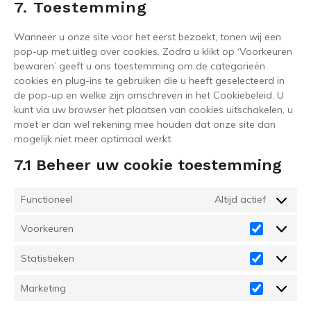
Google-
7. Toestemming
Service
Ads
Diversen
Wanneer u onze site voor het eerst bezoekt, tonen wij een
pop-up met uitleg over cookies. Zodra u klikt op ‘Voorkeuren
bewaren’ geeft u ons toestemming om de categorieën
cookies en plug-ins te gebruiken die u heeft geselecteerd in
de pop-up en welke zijn omschreven in het Cookiebeleid. U
kunt via uw browser het plaatsen van cookies uitschakelen, u
moet er dan wel rekening mee houden dat onze site dan
mogelijk niet meer optimaal werkt.
7.1 Beheer uw cookie toestemming
Functioneel
Altijd actief
Voorkeuren
Voorkeure
Statistieken
Statistiek
Marketing
Marketing