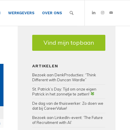
N
WERKGEVERS
OVER ONS
Vind mijn topbaan
ARTIKELEN
Bezoek aan DenkProducties: “Think
Different with Duncan Wardle”
St. Patrick’s Day: Tijd om onze eigen
Patrick in het zonnetje te zetten!
De dag van de thuiswerker: Zo doen we
dat bij CareerValue!
Bezoek aan LinkedIn-event: ‘The Future
of Recruitment with AI’
S