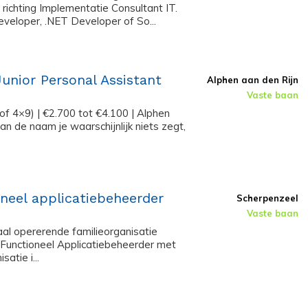
ichting Implementatie Consultant IT.
veloper, .NET Developer of So...
Junior Personal Assistant
Alphen aan den Rijn
Vaste baan
of 4×9) | €2.700 tot €4.100 | Alphen
an de naam je waarschijnlijk niets zegt,
neel applicatiebeheerder
Scherpenzeel
Vaste baan
naal opererende familieorganisatie
n Functioneel Applicatiebeheerder met
atie i...