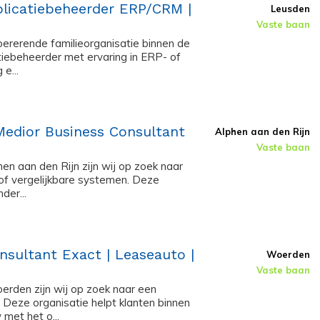
plicatiebeheerder ERP/CRM |
Leusden
Vaste baan
opererende familieorganisatie binnen de
tiebeheerder met ervaring in ERP- of
e...
Medior Business Consultant
Alphen aan den Rijn
Vaste baan
en aan den Rijn zijn wij op zoek naar
of vergelijkbare systemen. Deze
der...
nsultant Exact | Leaseauto |
Woerden
Vaste baan
erden zijn wij op zoek naar een
 Deze organisatie helpt klanten binnen
 met het o...