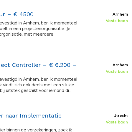
eur – € 4500
Arnhem
Vaste baan
evestigd in Arnhem, ben ik momenteel
oelt in een projectenorganisatie. Je
 organisatie, met meerdere
ect Controller – € 6.200 –
Arnhem
Vaste baan
evestigd in Arnhem, ben ik momenteel
k vindt zich ook deels met een stukje
ij uitstek geschikt voor iemand di...
er naar Implementatie
Utrecht
Vaste baan
ier binnen de verzekeringen, zoek ik